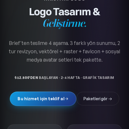
ÖZGÜN, ÖLÇEKLENEBILIR, MARKANIZI
YANSITAN LOGO
Logo Tasarım &
Geliştirme.
Brief'ten teslime 4 aşama. 3 farklı yön sunumu, 2
tur revizyon, vektörel + raster + favicon + sosyal
medya avatar setleri tek pakette.
₺12.500'DEN
BAŞLAYAN
·
2-4 HAFTA
·
GRAFIK TASARIM
Bu hizmet için teklif al
Paketleri gör →