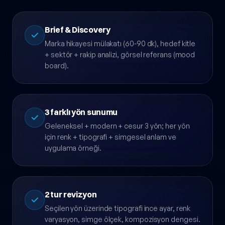
niteliği sözleşmede netleşir.
Brief & Discovery
Marka hikayesi mülakatı (60-90 dk), hedef kitle
+ sektör + rakip analizi, görsel referans (mood
board).
3 farklı yön sunumu
Geleneksel + modern + cesur 3 yön; her yön
için renk + tipografi + simgesel anlam ve
uygulama örneği.
2 tur revizyon