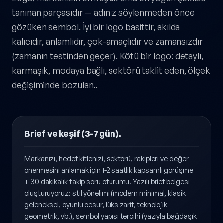
Logo, markanızın en küçük ama en yoğun şekilde
tanınan parçasıdır — adınız söylenmeden önce
gözüken sembol. İyi bir logo basittir, akılda
kalıcıdır, anlamlıdır, çok-amaçlıdır ve zamansızdır
(zamanın testinden geçer). Kötü bir logo: detaylı,
karmaşık, modaya bağlı, sektörü taklit eden, ölçek
değişiminde bozulan..
Brief ve keşif (3-7 gün).
Markanızı, hedef kitlenizi, sektörü, rakipleri ve değer
önermesini anlamak için 1-2 saatlik kapsamlı görüşme
+ 30 dakikalık takip soru oturumu. Yazılı brief belgesi
oluşturuyoruz: stil yönelimi (modern minimal, klasik