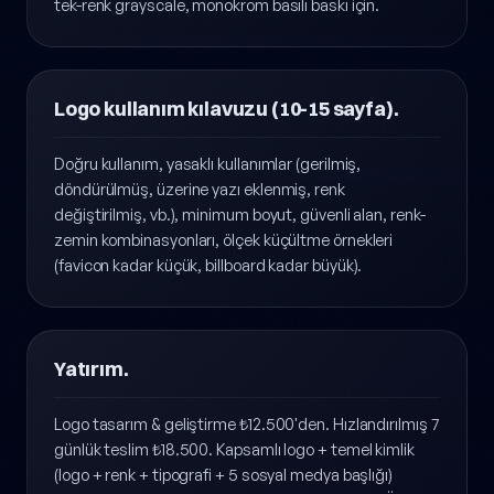
platform için boyutlandırılmış) Her renk varyantında:
ana renkli, beyaz (siyah üstüne), siyah (beyaz üstüne),
tek-renk grayscale, monokrom basılı baskı için.
Logo kullanım kılavuzu (10-15 sayfa).
Doğru kullanım, yasaklı kullanımlar (gerilmiş,
döndürülmüş, üzerine yazı eklenmiş, renk
değiştirilmiş, vb.), minimum boyut, güvenli alan, renk-
zemin kombinasyonları, ölçek küçültme örnekleri
(favicon kadar küçük, billboard kadar büyük).
Yatırım.
Logo tasarım & geliştirme ₺12.500'den. Hızlandırılmış 7