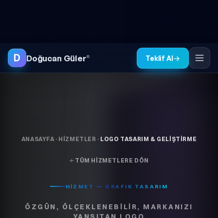
İçeriğe atla
● ÜCRETSİZ SİTE ANALİZİ
TR
EN
◐
D
Doğucan Güler
®
Teklif Al
→
ANASAYFA
·
HIZMETLER
·
LOGO TASARIM & GELIŞTIRME
TÜM HIZMETLERE DÖN
HİZMET — GRAFIK TASARIM