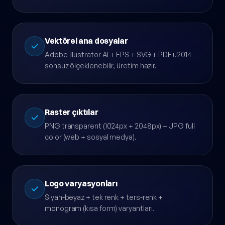
Seçilen yön üzerinde tipografi ince ayar, renk
varyasyon, simge ölçek, kompozisyon dengesi.
Vektörel ana dosyalar
Adobe Illustrator AI + EPS + SVG + PDF u2014
sonsuz ölçeklenebilir, üretim hazır.
Raster çıktılar
PNG transparent (1024px + 2048px) + JPG full
color (web + sosyal medya).
Logo varyasyonları
Siyah-beyaz + tek renk + ters-renk +