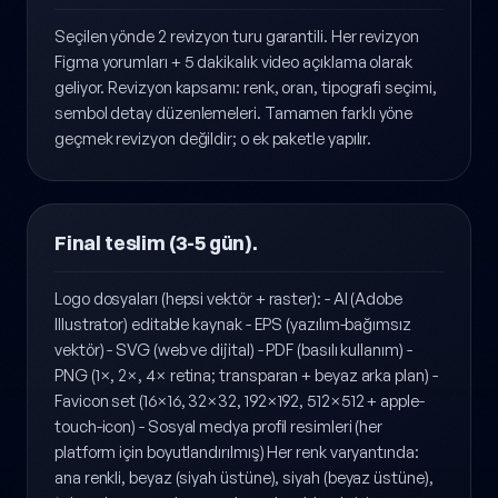
Revizyon süreci (1-2 hafta).
Seçilen yönde 2 revizyon turu garantili. Her revizyon
Figma yorumları + 5 dakikalık video açıklama olarak
geliyor. Revizyon kapsamı: renk, oran, tipografi seçimi,
sembol detay düzenlemeleri. Tamamen farklı yöne
geçmek revizyon değildir; o ek paketle yapılır.
Final teslim (3-5 gün).
Logo dosyaları (hepsi vektör + raster): - AI (Adobe
Illustrator) editable kaynak - EPS (yazılım-bağımsız
vektör) - SVG (web ve dijital) - PDF (basılı kullanım) -
PNG (1×, 2×, 4× retina; transparan + beyaz arka plan) -
Favicon set (16×16, 32×32, 192×192, 512×512 + apple-
touch-icon) - Sosyal medya profil resimleri (her