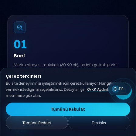
Net adımlar, net teslim süresi, sürpriz yok.
01
Brief
Çerez tercihleri
Marka hikayesi mülakatı (60-90 dk), hedef logo kategorisi
Bu site deneyiminizi iyileştirmek için çerez kullanıyor. Hangilerine izin
tartışması (kelime/simge/monogram/kombinasyon).
vermek istediğinizi seçebilirsiniz. Detaylar için
KVKK Aydınlatma
TR
metnimize göz atın.
3-5 gün
Tümünü Kabul Et
Tümünü Reddet
Tercihler