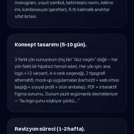
geleneksel, oyunlu cesur, lüks zarif, teknolojik
geometrik, vb.), sembol yapısı tercihi (yazıyla bağdaşık
monogram, soyut sembol, betimleyici resim, kelime
imi, kombinasyon işaretleri), 8-15 kelimelik anahtar
sıfat listesi.
Konsept tasarımı (5-10 gün).
3 farklı yön sunuyorum (hiç biri "düz seçim" değil — her
yön farklı bir hipotezi temsil eder). Her yön için: ana
logo + 1-2 varyant, 4-6 renk seçeneği, 2 tipografi
alternatifi, mock-up uygulamaları (kartvizit + web sitesi
başlığı + sosyal profil + ürün ambalajı). PDF + interaktif
Figma sunumu. Sunum yazılı argümanla destekleniyor
— "bu logo şunu söylüyor çünkü…"