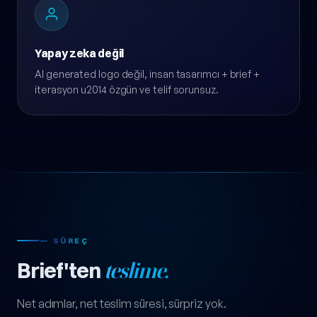
Yapay zeka değil
AI generated logo değil, insan tasarımcı + brief +
iterasyon u2014 özgün ve telif sorunsuz.
— SÜREÇ
Brief'ten
teslime.