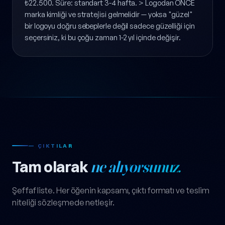
günlük teslim ₺18.500. Kapsamlı logo + temel kimlik
(logo + renk + tipografi + 5 sosyal medya başlığı)
₺22.500. Süre: standart 3-4 hafta. > Logodan ÖNCE
marka kimliği ve stratejisi gelmelidir — yoksa "güzel"
bir logoyu doğru sebeplerle değil sadece güzelliği için
seçersiniz, ki bu çoğu zaman 1-2 yıl içinde değişir.
— ÇIKTILAR
Tam olarak
ne alıyorsunuz.
Şeffaf liste. Her öğenin kapsamı, çıktı formatı ve teslim