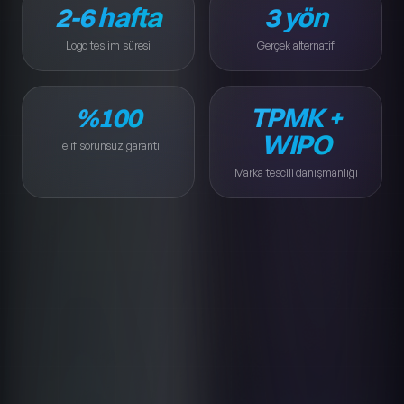
2-6 hafta
3 yön
Logo teslim süresi
Gerçek alternatif
Logo teslim süresi
Gerçek alternatif
%100
TPMK +
Telif sorunsuz garanti
Marka tescili danışmanlığı
WIPO
Telif sorunsuz garanti
Marka tescili danışmanlığı