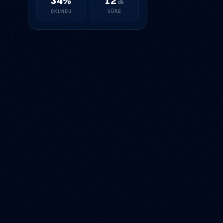
34%
12
dk
OKUNDU
SÜRE