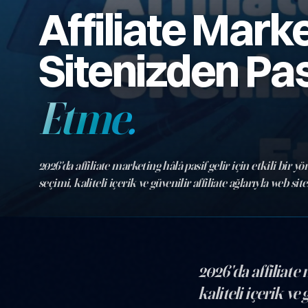
Affiliate Mark
Sitenizden Pasi
Etme.
2026'da affiliate marketing hâlâ pasif gelir için etkili bir 
seçimi, kaliteli içerik ve güvenilir affiliate ağlarıyla web si
komisyon kazanabileceğinizi anlatıyoruz.
2026'da affiliate 
kaliteli içerik ve