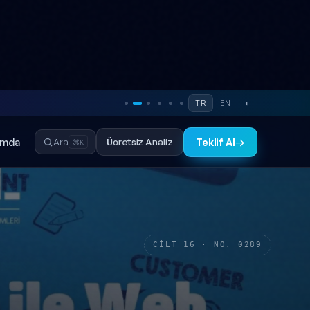
TR
EN
◐
ımda
Ücretsiz Analiz
Ara
Teklif Al
→
⌘K
CİLT 16 · NO. 0289