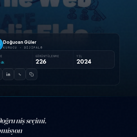
Doğucan Güler
G
KURUCU · DIJIPAL®
RE
GÖRÜNTÜLENME
YIL
226
2024
dk
Doğru niş seçimi,
 komisyon