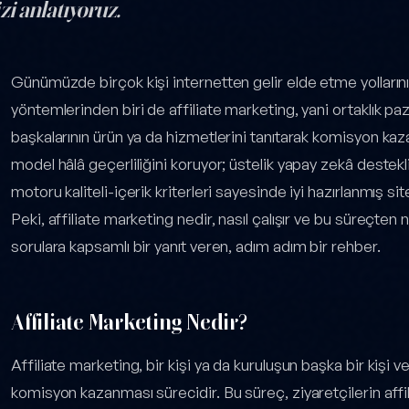
i anlatıyoruz.
ting ile Web Sitenizden Pasif Gelir Elde Etme — yazı içeriği
Günümüzde birçok kişi internetten gelir elde etme yollarını
yöntemlerinden biri de affiliate marketing, yani ortaklık paz
başkalarının ürün ya da hizmetlerini tanıtarak komisyon ka
model hâlâ geçerliliğini koruyor; üstelik yapay zekâ destekli
motoru kaliteli-içerik kriterleri sayesinde iyi hazırlanmış si
Peki, affiliate marketing nedir, nasıl çalışır ve bu süreçten 
sorulara kapsamlı bir yanıt veren, adım adım bir rehber.
Affiliate Marketing Nedir?
Affiliate marketing, bir kişi ya da kuruluşun başka bir kişi v
komisyon kazanması sürecidir. Bu süreç, ziyaretçilerin affili