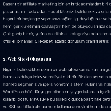
Başarılı bir affiliate marketing için en kritik adımlardan biri 
pazar alanını ifade eder. Hedef kitlenizi belirlemek ve onları
başarılı bir başlangıç yapmanızı sağlar. İlgi duyduğunuz ve 
hem içerik üretimini kolaylaştırır hem de okuyucularınıza dah
Çok geniş bir niş yerine belirli bir alt kategoriye odaklanm
ofisi ekipmanları"), rekabeti azaltıp dönüşüm oranını artırır.
2. Web Sitesi Oluşturun
Nişinizi belirledikten sonra bir web sitesi kurma zamanı 
kurmak oldukça kolay ve maliyet etkilidir. Bir alan adı satın
hizmeti seçmeniz ve içerik yönetim sistemi kullanarak hız
WordPress hâlâ dünya genelinde en yaygın kullanılan içerik
kullanıcı dostu arayüzüyle bu süreci oldukça basit hale getiri
ve SSL sertifikalı olması hem kullanıcı deneyimi hem de ar