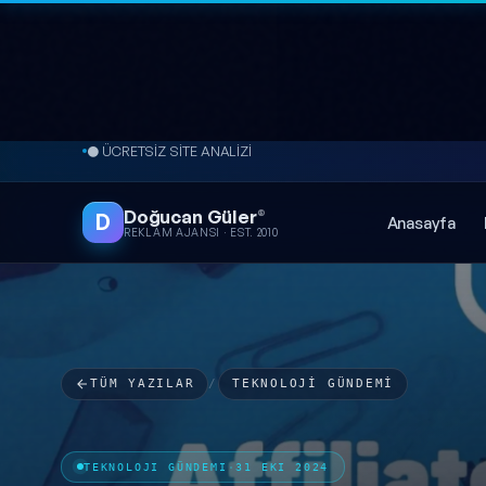
İçeriğe atla
● ÜCRETSİZ SİTE ANALİZİ
Doğucan Güler
®
D
Anasayfa
REKLAM AJANSI · EST. 2010
TÜM YAZILAR
/
TEKNOLOJI GÜNDEMI
TEKNOLOJI GÜNDEMI
·
31 EKI 2024