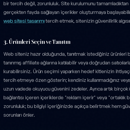
bir tercih değil, zorunluluk. Site kurulumunu tamamladıkta
gerçekten fayda sağlayan içerikler oluşturmaya başlayabili
web sitesi tasarımı
tercih etmek, sitenizin güvenilirlik algısı
3. Ürünleri Seçin ve Tanıtın
Web siteniz hazır olduğunda, tanıtmak istediğiniz ürünleri 
tanınmış affiliate ağlarına katılabilir veya doğrudan satıcılar
kurabilirsiniz. Ürün seçimi yaparken hedef kitlenizin ihtiyaçl
tercih etmeye özen gösterin; kendiniz kullanmadığınız vey
uzun vadede okuyucu güvenini zedeler. Ayrıca artık birçok 
bağlantısı içeren içeriklerde "reklam içerir" veya "ortaklık bağ
zorunluluk; bu bilgiyi içeriğinizde açıkça belirtmek hem gü
sorunları önler.