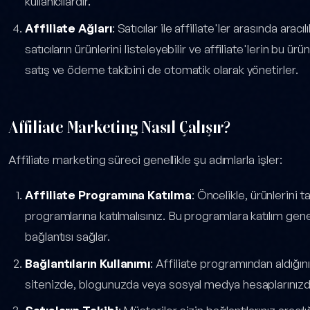
kullanıcılardır.
Affiliate Ağları
: Satıcılar ile affiliate'ler arasında arac
satıcıların ürünlerini listeleyebilir ve affiliate'lerin bu ür
satış ve ödeme takibini de otomatik olarak yönetirler.
Affiliate Marketing Nasıl Çalışır?
Affiliate marketing süreci genellikle şu adımlarla işler:
Affiliate Programına Katılma
: Öncelikle, ürünlerini t
programlarına katılmalısınız. Bu programlara katılım genel
bağlantısı sağlar.
Bağlantıların Kullanımı
: Affiliate programından aldığın
sitenizde, blogunuzda veya sosyal medya hesaplarınızda k