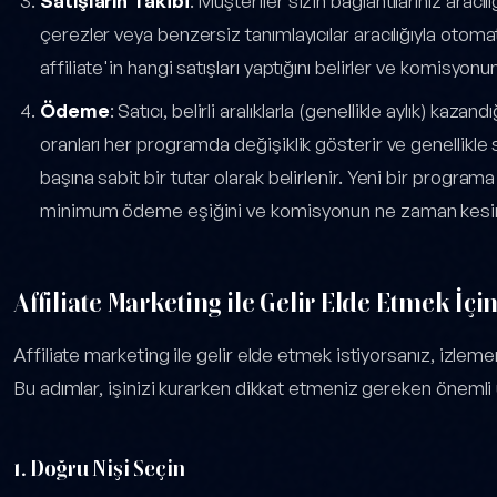
Satışların Takibi
: Müşteriler sizin bağlantılarınız aracılı
çerezler veya benzersiz tanımlayıcılar aracılığıyla otomati
affiliate'in hangi satışları yaptığını belirler ve komisyon
Ödeme
: Satıcı, belirli aralıklarla (genellikle aylık) kaz
oranları her programda değişiklik gösterir ve genellikle s
başına sabit bir tutar olarak belirlenir. Yeni bir progra
minimum ödeme eşiğini ve komisyonun ne zaman kesinl
Affiliate Marketing ile Gelir Elde Etmek İç
Affiliate marketing ile gelir elde etmek istiyorsanız, izlem
Bu adımlar, işinizi kurarken dikkat etmeniz gereken önemli 
1. Doğru Nişi Seçin