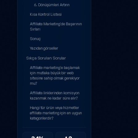
6. Dönüşümleri Artırın
Kısa Kontrol Listesi
Affiliate Marketing'de Başarının
Sırları
Sonuç
Yazıdan görseller
Sıkça Sorulan Sorular
Affiliate marketing'e başlamak
için mutlaka büyük bir web
sitesine sahip olmak gerekiyor
mu?
Affiliate linklerinden komisyon
kazanmak ne kadar süre alır?
Hangi tür ürün veya hizmetler
affiliate marketing için en uygun
kategorilerdir?