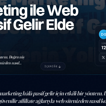
eting ile Web
f Gelir Elde
D
SÜ
12
yöntem. Doğru niş
tenizden nasıl
İÇERİĞE
marketing hâlâ pasif gelir için etkili bir yöntem. 
 güvenilir affiliate ağlarıyla web sitenizden nasıl