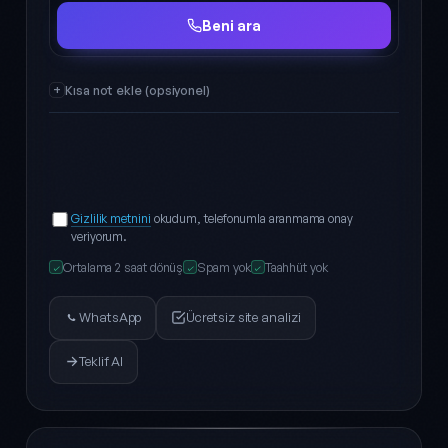
Ad Soyad
Telefon
Beni ara
Kısa not ekle (opsiyonel)
Gizlilik metnini
okudum, telefonumla aranmama onay
veriyorum.
Ortalama 2 saat dönüş
Spam yok
Taahhüt yok
✓
✓
✓
WhatsApp
Ücretsiz site analizi
Teklif Al