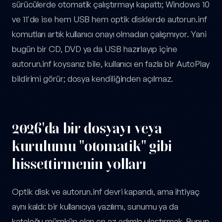
sürücülerde otomatik çalıştırmayı kapattı; Windows 10
ve 11'de ise hem USB hem optik disklerde autorun.inf
komutları artık kullanıcı onayı olmadan çalışmıyor. Yani
bugün bir CD, DVD ya da USB hazırlayıp içine
autorun.inf koysanız bile, kullanıcı en fazla bir AutoPlay
bildirimi görür; dosya kendiliğinden açılmaz.
2026'da bir dosyayı veya
kurulumu "otomatik" gibi
hissettirmenin yolları
Optik disk ve autorun.inf devri kapandı, ama ihtiyaç
aynı kaldı: bir kullanıcıya yazılımı, sunumu ya da
kataloğu mümkün olan en az adımla ulaştırmak. Bunun