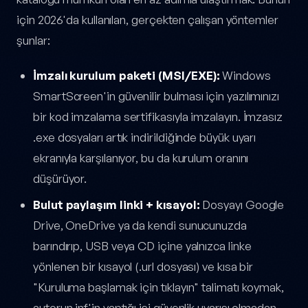
için 2026'da kullanılan, gerçekten çalışan yöntemler
şunlar:
İmzalı kurulum paketi (MSI/EXE):
Windows
SmartScreen'in güvenilir bulması için yazılımınızı
bir kod imzalama sertifikasıyla imzalayın. İmzasız
.exe dosyaları artık indirildiğinde büyük uyarı
ekranıyla karşılanıyor, bu da kurulum oranını
düşürüyor.
Bulut paylaşım linki + kısayol:
Dosyayı Google
Drive, OneDrive ya da kendi sunucunuzda
barındırıp, USB veya CD içine yalnızca linke
yönlenen bir kısayol (.url dosyası) ve kısa bir
"Kuruluma başlamak için tıklayın" talimatı koymak,
autorun.inf'in yaptığı işi güvenlik uyarısı olmadan