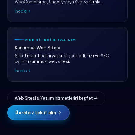
WooCommerce, Shopify veya özel yazılımla
ölçeklenebilir e-ticaret web sitesi.
İncele
WEB SITESI & YAZILIM
Kurumsal Web Sitesi
Şirketinizin itibarını yansıtan, çok dilli, hızlı ve SEO
uyumlu kurumsal web sitesi.
İncele
Web Sitesi & Yazılım hizmetlerini keşfet →
Ücretsiz teklif alın →