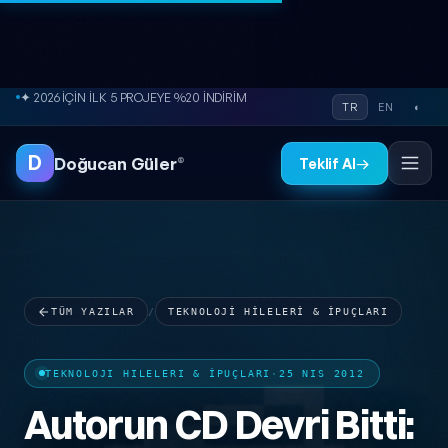
İçeriğe atla
● ÜCRETSİZ SİTE ANALİZİ
TR
EN
◐
D
Doğucan Güler
®
Teklif Al
→
TÜM YAZILAR
/
TEKNOLOJI HILELERI & İPUÇLARI
TEKNOLOJI HILELERI & İPUÇLARI
·
25 NIS 2012
Autorun CD Devri Bitti: