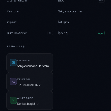
Otel & Turizm
Blog
603
Restoran
Sıkça sorulanlar
İnşaat
İletişim
Tüm sektörler
İşbirliği
27
Açık
BANA ULAŞ
E-POSTA
ben@dogucanguler.com
TELEFON
+90 541 838 82 23
WHATSAPP
Sohbet başlat →