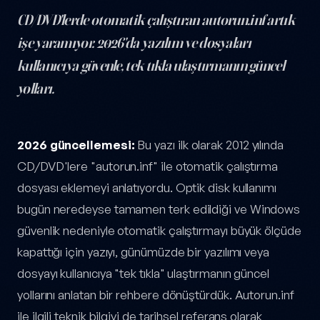
CD/DVD'lerde otomatik çalıştıran autorun.inf artık
işe yaramıyor. 2026'da yazılım ve dosyaları
kullanıcıya güvenle, tek tıkla ulaştırmanın güncel
yolları.
Autorun CD Devri Bitti: 2026'da Dosya Paylaşım Yöntemleri — yaz
2026 güncellemesi:
Bu yazı ilk olarak 2012 yılında
CD/DVD'lere "autorun.inf" ile otomatik çalıştırma
dosyası eklemeyi anlatıyordu. Optik disk kullanımı
bugün neredeyse tamamen terk edildiği ve Windows
güvenlik nedeniyle otomatik çalıştırmayı büyük ölçüde
kapattığı için yazıyı, günümüzde bir yazılımı veya
dosyayı kullanıcıya "tek tıkla" ulaştırmanın güncel
yollarını anlatan bir rehbere dönüştürdük. Autorun.inf
ile ilgili teknik bilgiyi de tarihsel referans olarak