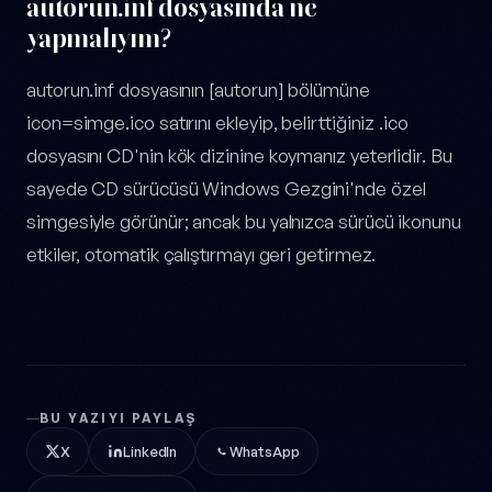
autorun.inf dosyasında ne
yapmalıyım?
autorun.inf dosyasının [autorun] bölümüne
icon=simge.ico satırını ekleyip, belirttiğiniz .ico
dosyasını CD'nin kök dizinine koymanız yeterlidir. Bu
sayede CD sürücüsü Windows Gezgini'nde özel
simgesiyle görünür; ancak bu yalnızca sürücü ikonunu
etkiler, otomatik çalıştırmayı geri getirmez.
BU YAZIYI PAYLAŞ
X
LinkedIn
WhatsApp