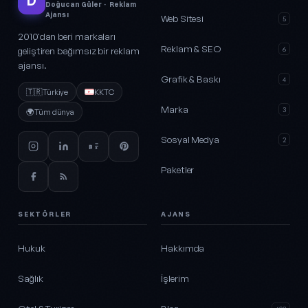
D
Doğucan Güler · Reklam
Ajansı
Web Sitesi
5
2010'dan beri markaları
Reklam & SEO
geliştiren bağımsız bir reklam
6
ajansı.
Grafik & Baskı
4
🇹🇷
Türkiye
KKTC
Marka
3
🌍
Tüm dünya
Sosyal Medya
2
Paketler
SEKTÖRLER
AJANS
Hukuk
Hakkımda
Sağlık
İşlerim