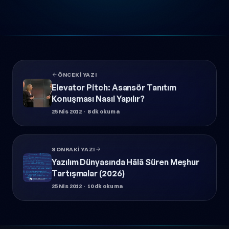
ÖNCEKI YAZI
Elevator Pitch: Asansör Tanıtım
Konuşması Nasıl Yapılır?
25 Nis 2012
· 8 dk okuma
SONRAKI YAZI
Yazılım Dünyasında Hâlâ Süren Meşhur
Tartışmalar (2026)
25 Nis 2012
· 10 dk okuma