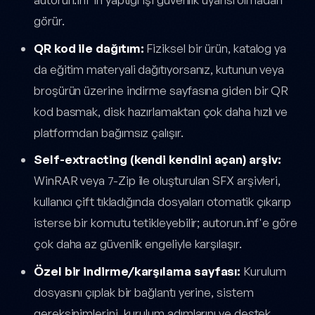
görür.
QR kod ile dağıtım:
Fiziksel bir ürün, katalog ya
da eğitim materyali dağıtıyorsanız, kutunun veya
broşürün üzerine indirme sayfasına giden bir QR
kod basmak, disk hazırlamaktan çok daha hızlı ve
platformdan bağımsız çalışır.
Self-extracting (kendi kendini açan) arşiv:
WinRAR veya 7-Zip ile oluşturulan SFX arşivleri,
kullanıcı çift tıkladığında dosyaları otomatik çıkarıp
isterse bir komutu tetikleyebilir; autorun.inf'e göre
çok daha az güvenlik engeliyle karşılaşır.
Özel bir indirme/karşılama sayfası:
Kurulum
dosyasını çıplak bir bağlantı yerine, sistem
gereksinimlerini, kurulum adımlarını ve destek