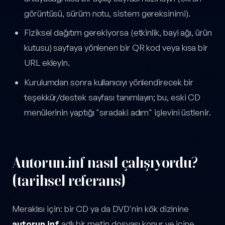
görüntüsü, sürüm notu, sistem gereksinimi).
Fiziksel dağıtım gerekiyorsa (etkinlik, bayi ağı, ürün
kutusu) sayfaya yönlenen bir QR kod veya kısa bir
URL ekleyin.
Kurulumdan sonra kullanıcıyı yönlendirecek bir
teşekkür/destek sayfası tanımlayın; bu, eski CD
menülerinin yaptığı "sıradaki adım" işlevini üstlenir.
Autorun.inf nasıl çalışıyordu?
(tarihsel referans)
Meraklısı için: bir CD ya da DVD'nin kök dizinine
autorun.inf
adlı bir metin dosyası konur ve içine