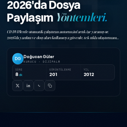
📰
2026'da Dosya
Paylaşım
Yöntemleri.
CD/DVD'lerde otomatik çalıştıran autorun.inf artık işe yaramıyor.
2026'da yazılım ve dosyaları kullanıcıya güvenle, tek tıkla ulaştırmanın
güncel yolları.
Doğucan Güler
DG
KURUCU · DIJIPAL®
SÜRE
GÖRÜNTÜLENME
YIL
8
201
2012
dk