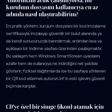
Autorun.inf artık çalışmıyorsa, bir
kurulum dosyasını kullanıcıya en az
adımla nasıl ulaştırabilirim?
En pratik yöntem, kurulum dosyasını bir kod imzalama
sertifikasıyla imzalayıp güvenilir bir bulut alanında ya
da kendi sunucunuzda barındırmak, ardından kısa ve
açıklayıcı bir indirme sayfası üzerinden paylaşmaktır.
Bu yaklaşım hem Windows SmartScreen uyarılarını
azaltır hem de kullanıcıya ne indirdiğini net şekilde
gösterir; fiziksel dağıtımlarda ise bu sayfaya yönlenen
bir QR kod eklemek autorun.inf'in eski işlevini güvenli
biçimde karşılar.
CD'ye özel bir simge (ikon) atamak için