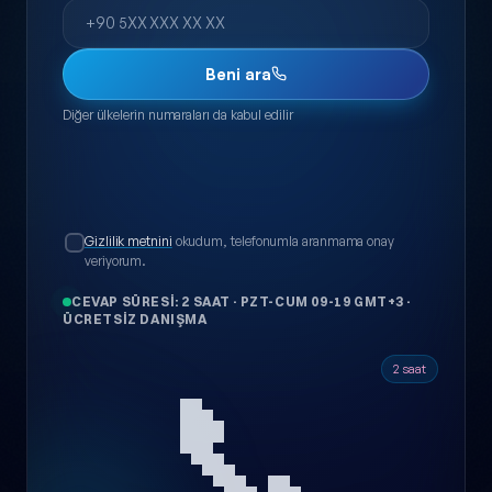
Telefon
Beni ara
Diğer ülkelerin numaraları da kabul edilir
Gizlilik metnini
okudum, telefonumla aranmama onay
veriyorum.
CEVAP SÜRESI: 2 SAAT
·
PZT-CUM 09-19 GMT+3
·
ÜCRETSIZ DANIŞMA
📞
2 saat