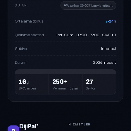
ŞU AN
Pazartesi 09:00 itibarıyla müsait
2-24h
Ortalama dönüş
Pzt-Cum · 09:00 - 19:00 · GMT+3
Çalışma saatleri
İstanbul
Stüdyo
2026 müsait
Durum
16
250+
27
yıl
2010'dan beri
Memnun müşteri
Sektör
DijiPal
HIZMETLER
®