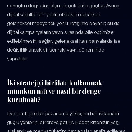
sonuçları doğrudan ölçmek çok daha güçtür. Ayrıca
dijital kanallar çift yönlü etkileşim sunarken
geleneksel medya tek yönlü iletişime dayanır; bu da
dijital kampanyaların yayın sırasında bile optimize
edilebilmesini sağlar, geleneksel kampanyalarda ise
değişiklik ancak bir sonraki yayın döneminde
yapılabilir.
İki stratejiyi birlikte kullanmak
mümkün mü ve nasıl bir denge
kurulmalı?
Evet, entegre bir pazarlama yaklaşımı her iki kanalın
güçlü yönlerini bir araya getirir. Hedef kitlenizin yaş,
alışkanlık ve medya tüketim davranışları analiz edilerek