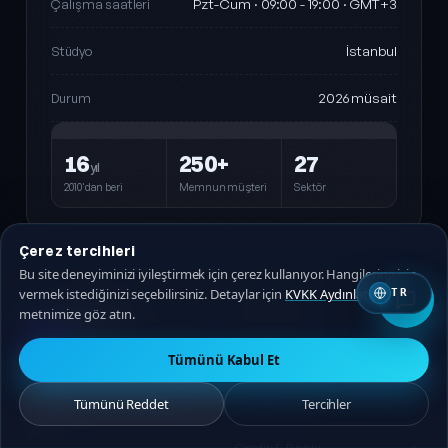
Pzt-Cum · 09:00 - 19:00 · GMT+3
Çalışma saatleri
İstanbul
Stüdyo
2026 müsait
Durum
16
250+
27
yıl
2010'dan beri
Memnun müşteri
Sektör
Çerez tercihleri
Bu site deneyiminizi iyileştirmek için çerez kullanıyor. Hangilerine izin
vermek istediğinizi seçebilirsiniz. Detaylar için
KVKK Aydınlatma
TR
DijiPal
HIZMETLER
®
metnimize göz atın.
D
Doğucan Güler · Reklam
Ajansı
Tümünü Kabul Et
Web Sitesi
5
2010'dan beri markaları
Tümünü Reddet
Tercihler
Reklam & SEO
geliştiren bağımsız bir reklam
6
ajansı.
Grafik & Baskı
4