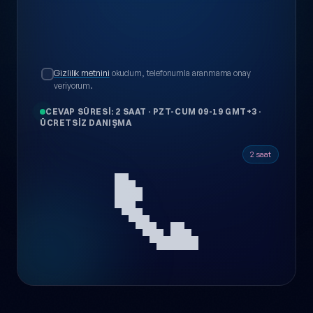
Gizlilik metnini
okudum, telefonumla aranmama onay
veriyorum.
CEVAP SÜRESI: 2 SAAT
·
PZT-CUM 09-19 GMT+3
·
ÜCRETSIZ DANIŞMA
📞
2 saat