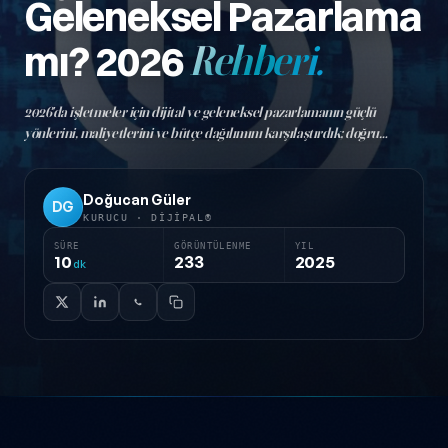
Geleneksel Pazarlama
mı? 2026
Rehberi.
2026'da işletmeler için dijital ve geleneksel pazarlamanın güçlü
yönlerini, maliyetlerini ve bütçe dağılımını karşılaştırdık; doğru
karışımı nasıl kuracağınızı adım adım anlatıyoruz.
Doğucan Güler
DG
KURUCU · DIJIPAL®
SÜRE
GÖRÜNTÜLENME
YIL
10
233
2025
dk