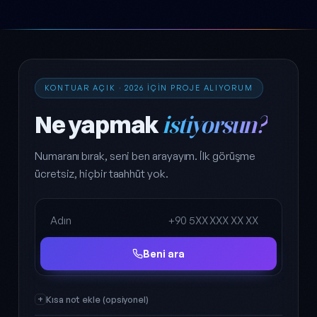
KONTUAR AÇIK · 2026 IÇIN PROJE ALIYORUM
Ne yapmak
istiyorsun?
Numaranı bırak, seni ben arayayım. İlk görüşme
ücretsiz, hiçbir taahhüt yok.
Ad Soyad
Telefon
Beni ara
Kısa not ekle (opsiyonel)