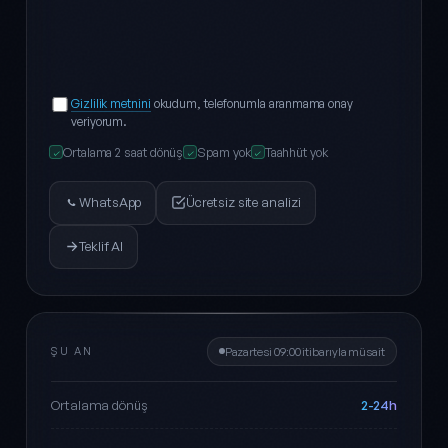
Gizlilik metnini
okudum, telefonumla aranmama onay
veriyorum.
Ortalama 2 saat dönüş
Spam yok
Taahhüt yok
✓
✓
✓
WhatsApp
Ücretsiz site analizi
Teklif Al
ŞU AN
Pazartesi 09:00 itibarıyla müsait
2-24h
Ortalama dönüş