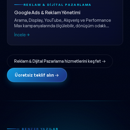
REKLAM & DIJITAL PAZARLAMA
Google Ads & Reklam Yönetimi
Arama, Display, YouTube, Alışveriş ve Performance
Max kampanyalarında ölçülebilir, dönüşüm odaklı
Google Ads yönetimi.
İncele
Reklam & Dijital Pazarlama hizmetlerini keşfet →
Ücretsiz teklif alın →
— BENZER YAZILAR