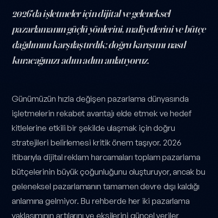
2026'da işletmeler için dijital ve geleneksel
pazarlamanın güçlü yönlerini, maliyetlerini ve bütçe
dağılımını karşılaştırdık; doğru karışımı nasıl
kuracağınızı adım adım anlatıyoruz.
Dijital Pazarlama mı Geleneksel Pazarlama mı? 2026 Rehberi — y
Günümüzün hızla değişen pazarlama dünyasında
işletmelerin rekabet avantajı elde etmek ve hedef
kitlelerine etkili bir şekilde ulaşmak için doğru
stratejileri belirlemesi kritik önem taşıyor. 2026
itibarıyla dijital reklam harcamaları toplam pazarlama
bütçelerinin büyük çoğunluğunu oluşturuyor, ancak bu
geleneksel pazarlamanın tamamen devre dışı kaldığı
anlamına gelmiyor. Bu rehberde her iki pazarlama
yaklaşımının artılarını ve eksilerini güncel veriler