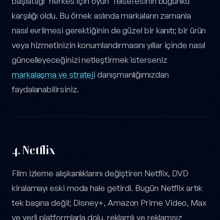
başlattığı 'herkes için oyun' felsefesinin bugünkü
karşılığı oldu. Bu örnek aslında markaların zamanla
nasıl evrilmesi gerektiğinin de güzel bir kanıtı; bir ürün
veya hizmetinizin konumlandırmasını yıllar içinde nasıl
güncelleyeceğinizi netleştirmek isterseniz
markalaşma ve strateji
danışmanlığımızdan
faydalanabilirsiniz.
4.
Netflix
Film izleme alışkanlıklarını değiştiren Netflix, DVD
kiralamayı eski moda hale getirdi. Bugün Netflix artık
tek başına değil; Disney+, Amazon Prime Video, Max
ve yerli platformlarla dolu, reklamlı ve reklamsız