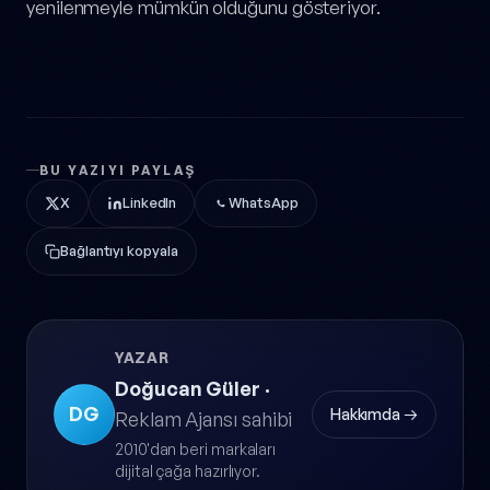
yenilenmeyle mümkün olduğunu gösteriyor.
BU YAZIYI PAYLAŞ
X
LinkedIn
WhatsApp
Bağlantıyı kopyala
YAZAR
Doğucan Güler
·
DG
Hakkımda →
Reklam Ajansı sahibi
2010'dan beri markaları
dijital çağa hazırlıyor.