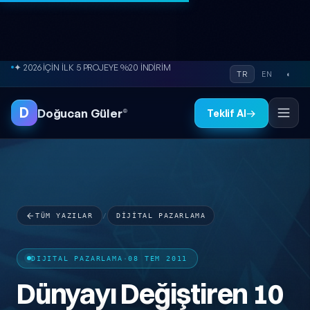
İçeriğe atla
● ÜCRETSİZ SİTE ANALİZİ
TR
EN
◐
D
Doğucan Güler
®
Teklif Al
→
TÜM YAZILAR
/
DIJITAL PAZARLAMA
DIJITAL PAZARLAMA
·
08 TEM 2011
Dünyayı Değiştiren 10