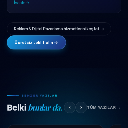
İncele
Reklam & Dijital Pazarlama hizmetlerini keşfet →
Ücretsiz teklif alın →
— BENZER YAZILAR
Belki
bunlar da.
TÜM YAZILAR →