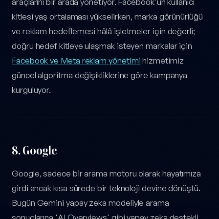
araçlarını bir arada yönetiyor. Facebook'un kullanıcı
kitlesi yaş ortalaması yükselirken, marka görünürlüğü
ve reklam hedeflemesi hâlâ işletmeler için değerli;
doğru hedef kitleye ulaşmak isteyen markalar için
Facebook ve Meta reklam yönetimi
hizmetimiz
güncel algoritma değişikliklerine göre kampanya
kurguluyor.
8.
Google
Google, sadece bir arama motoru olarak hayatımıza
girdi ancak kısa sürede bir teknoloji devine dönüştü.
Bugün Gemini yapay zeka modeliyle arama
sonuçlarına 'AI Overviews' gibi yapay zeka destekli