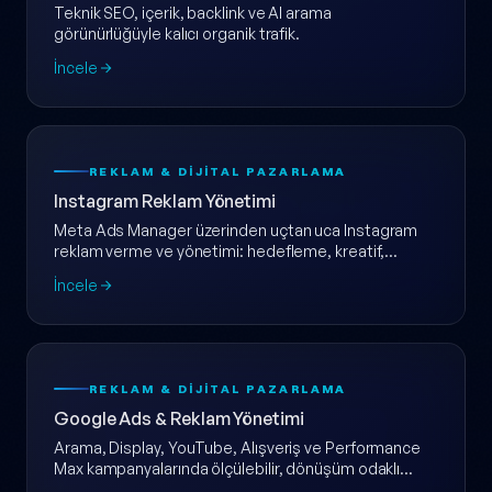
Teknik SEO, içerik, backlink ve AI arama
görünürlüğüyle kalıcı organik trafik.
İncele
REKLAM & DIJITAL PAZARLAMA
Instagram Reklam Yönetimi
Meta Ads Manager üzerinden uçtan uca Instagram
reklam verme ve yönetimi: hedefleme, kreatif,
dönüşüm takibi ve haftalık raporlama tek pakette.
İncele
REKLAM & DIJITAL PAZARLAMA
Google Ads & Reklam Yönetimi
Arama, Display, YouTube, Alışveriş ve Performance
Max kampanyalarında ölçülebilir, dönüşüm odaklı
Google Ads yönetimi.