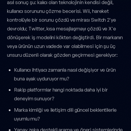
asıl sonuç şu: kalıcı olan teknolojinin kendisi değil,
kullanıcı sorununu çözme becerisi. Wii, hareket
kontrolüyle bir sorunu çözdü ve mirası Switch 2'ye
devroldu; Twitter, kısa mesajlaşmayı çözdü ve X'e
dönüşerek iş modelini kökten değiştirdi. Bir markanın
veya ürünün uzun vadede var olabilmesi için şu üç
unsuru düzenli olarak gözden geçirmesi gerekiyor:
Kullanıcı ihtiyacı zamanla nasıl değişiyor ve ürün
buna ayak uyduruyor mu?
Rakip platformlar hangi noktada daha iyi bir
deneyim sunuyor?
Marka kimliği ve iletişim dili güncel beklentilerle
uyumlu mu?
Yapay zeka destekli arama ve öneri sistemlerinde