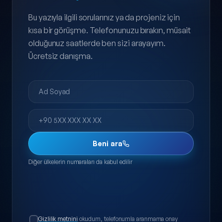
Bu yazıyla ilgili sorularınız ya da projeniz için
kısa bir görüşme. Telefonunuzu bırakın, müsait
olduğunuz saatlerde ben sizi arayayım.
Ücretsiz danışma.
Ad Soyad
Telefon
Beni ara
Diğer ülkelerin numaraları da kabul edilir
Gizlilik metnini
okudum, telefonumla aranmama onay