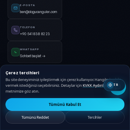
E-POSTA
ben@dogucanguler.com
TELEFON
+90 541 838 82 23
WHATSAPP
Sohbet başlat →
Çerez tercihleri
© 2026
DijiPal®
· TÜM HAKLARI SAKLIDIR.
Bu site deneyiminizi iyileştirmek için çerez kullanıyor. Hangilerine izin
vermek istediğinizi seçebilirsiniz. Detaylar için
KVKK Aydınlatma
TR
KVKK Aydınlatma
Gizlilik Politikası
Hizmet Sözleşmesi
Çerez Politikası
metnimize göz atın.
🇹🇷 Türkçe
🇬🇧 EN
Tümünü Kabul Et
Tümünü Reddet
Tercihler