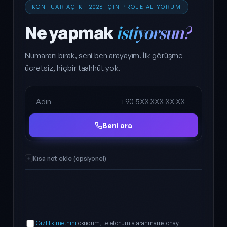
KONTUAR AÇIK · 2026 IÇIN PROJE ALIYORUM
Ne yapmak
istiyorsun?
Numaranı bırak, seni ben arayayım. İlk görüşme
ücretsiz, hiçbir taahhüt yok.
Ad Soyad
Telefon
Beni ara
Kısa not ekle (opsiyonel)
Gizlilik metnini
okudum, telefonumla aranmama onay