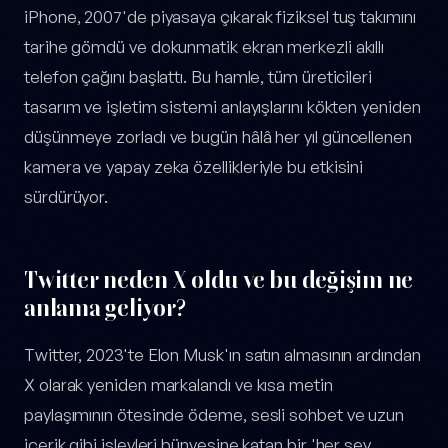
iPhone, 2007'de piyasaya çıkarak fiziksel tuş takımını
tarihe gömdü ve dokunmatik ekran merkezli akıllı
telefon çağını başlattı. Bu hamle, tüm üreticileri
tasarım ve işletim sistemi anlayışlarını kökten yeniden
düşünmeye zorladı ve bugün hâlâ her yıl güncellenen
kamera ve yapay zeka özellikleriyle bu etkisini
sürdürüyor.
Twitter neden X oldu ve bu değişim ne
anlama geliyor?
Twitter, 2023'te Elon Musk'ın satın almasının ardından
X olarak yeniden markalandı ve kısa metin
paylaşımının ötesinde ödeme, sesli sohbet ve uzun
içerik gibi işlevleri bünyesine katan bir 'her şey