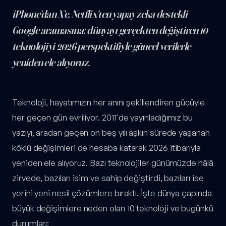
iPhone'dan X'e, Netflix'ten yapay zeka destekli
Google aramasına: dünyayı gerçekten değiştiren 10
teknolojiyi 2026 perspektifiyle güncel verilerle
yeniden ele alıyoruz.
Dünyayı Değiştiren 10 Teknoloji: 2026 Güncellemesi — yazı içeriğ
Teknoloji, hayatımızın her anını şekillendiren gücüyle
her geçen gün evriliyor. 2011'de yayınladığımız bu
yazıyı, aradan geçen on beş yılı aşkın sürede yaşanan
köklü değişimleri de hesaba katarak 2026 itibarıyla
yeniden ele alıyoruz. Bazı teknolojiler günümüzde hâlâ
zirvede, bazıları isim ve sahip değiştirdi, bazıları ise
yerini yeni nesil çözümlere bıraktı. İşte dünya çapında
büyük değişimlere neden olan 10 teknoloji ve bugünkü
durumları: