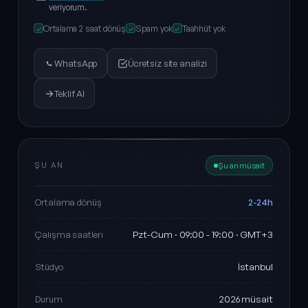
veriyorum.
Ortalama 2 saat dönüş
Spam yok
Taahhüt yok
✓
✓
✓
WhatsApp
Ücretsiz site analizi
Teklif Al
ŞU AN
Şu an müsait
2-24h
Ortalama dönüş
Pzt-Cum · 09:00 - 19:00 · GMT+3
Çalışma saatleri
İstanbul
Stüdyo
2026 müsait
Durum