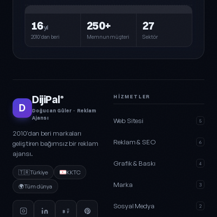
16
250+
27
yıl
2010'dan beri
Memnun müşteri
Sektör
DijiPal
HIZMETLER
®
D
Doğucan Güler · Reklam
Ajansı
Web Sitesi
5
2010'dan beri markaları
Reklam & SEO
geliştiren bağımsız bir reklam
6
ajansı.
Grafik & Baskı
4
🇹🇷
Türkiye
KKTC
Marka
3
🌍
Tüm dünya
Sosyal Medya
2