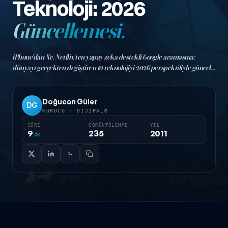
Teknoloji: 2026
Güncellemesi.
iPhone'dan X'e, Netflix'ten yapay zeka destekli Google aramasına:
dünyayı gerçekten değiştiren 10 teknolojiyi 2026 perspektifiyle güncel
verilerle yeniden ele alıyoruz.
Doğucan Güler
DG
KURUCU · DIJIPAL®
SÜRE
GÖRÜNTÜLENME
YIL
9
235
2011
dk