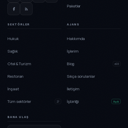
Paketler
SEKTÖRLER
AJANS
Hukuk
Hakkımda
Sağlık
İşlerim
Otel & Turizm
Blog
603
Restoran
Sıkça sorulanlar
İnşaat
İletişim
Tüm sektörler
İşbirliği
27
Açık
BANA ULAŞ