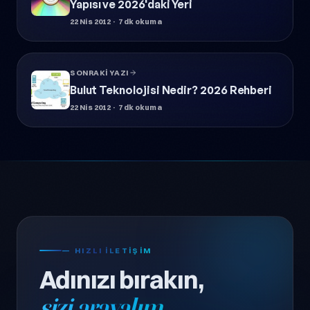
Yapısı ve 2026'daki Yeri
22 Nis 2012
· 7 dk okuma
SONRAKI YAZI
Bulut Teknolojisi Nedir? 2026 Rehberi
22 Nis 2012
· 7 dk okuma
— HIZLI ILETIŞIM
Adınızı bırakın,
sizi arayalım.