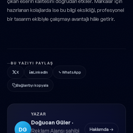
çıkan eserin kalitesini doğrudan etkiler. Markalar için
hazırlanan kolajlarda ise bu bilgi eksikliği, profesyonel
bir tasarım ekibiyle çalışmayı avantajlı hâle getirir.
BU YAZIYI PAYLAŞ
X
LinkedIn
WhatsApp
Bağlantıyı kopyala
YAZAR
Doğucan Güler
·
DG
Hakkımda →
Reklam Ajansı sahibi