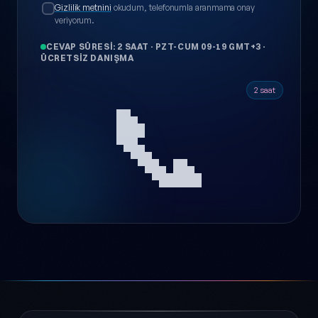
Gizlilik metnini
okudum, telefonumla aranmama onay
veriyorum.
CEVAP SÜRESI: 2 SAAT
·
PZT-CUM 09-19 GMT+3
·
ÜCRETSIZ DANIŞMA
📞
2 saat