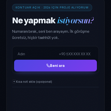
KONTUAR AÇIK · 2026 IÇIN PROJE ALIYORUM
Ne yapmak
istiyorsun?
Numaranı bırak, seni ben arayayım. İlk görüşme
ücretsiz, hiçbir taahhüt yok.
Ad Soyad
Telefon
Beni ara
Kısa not ekle (opsiyonel)