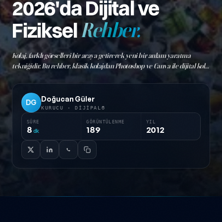
2026'da Dijital ve
Fiziksel
Rehber.
Kolaj, farklı görselleri bir araya getirerek yeni bir anlam yaratma
tekniğidir. Bu rehber, klasik kolajdan Photoshop ve Canva ile dijital kolaj
üretimine kadar güncel yöntemleri anlatır.
Doğucan Güler
DG
KURUCU · DIJIPAL®
SÜRE
GÖRÜNTÜLENME
YIL
8
189
2012
dk