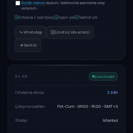
Gizlilik metnini
okudum, telefonumla aranmama onay
veriyorum.
Ortalama 2 saat dönüş
Spam yok
Taahhüt yok
✓
✓
✓
WhatsApp
Ücretsiz site analizi
Teklif Al
ŞU AN
Şu an müsait
2-24h
Ortalama dönüş
Pzt-Cum · 09:00 - 19:00 · GMT+3
Çalışma saatleri
İstanbul
Stüdyo