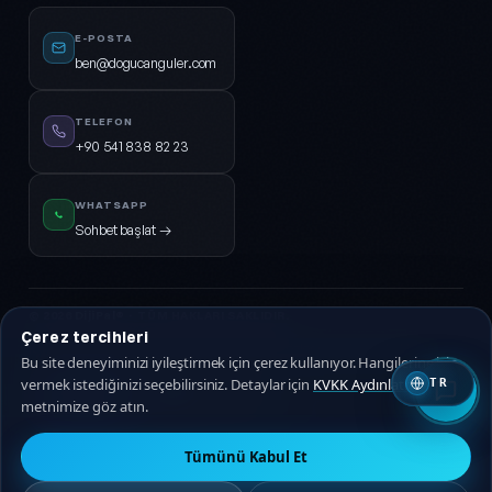
E-POSTA
ben@dogucanguler.com
TELEFON
+90 541 838 82 23
WHATSAPP
Sohbet başlat →
© 2026
DijiPal®
· TÜM HAKLARI SAKLIDIR.
Çerez tercihleri
KVKK Aydınlatma
Gizlilik Politikası
Hizmet Sözleşmesi
Çerez Politikası
Bu site deneyiminizi iyileştirmek için çerez kullanıyor. Hangilerine izin
vermek istediğinizi seçebilirsiniz. Detaylar için
KVKK Aydınlatma
TR
🇹🇷 Türkçe
🇬🇧 EN
metnimize göz atın.
Tümünü Kabul Et