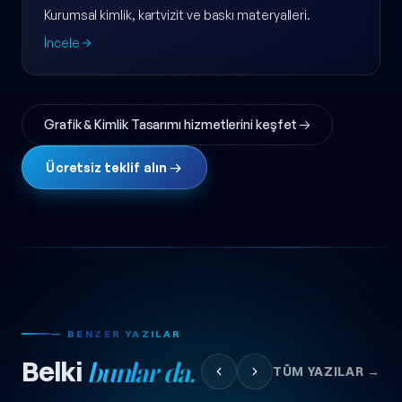
Kurumsal kimlik, kartvizit ve baskı materyalleri.
İncele
Grafik & Kimlik Tasarımı hizmetlerini keşfet →
Ücretsiz teklif alın →
— BENZER YAZILAR
Belki
bunlar da.
TÜM YAZILAR →