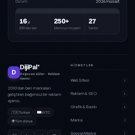
2026 müsait
Durum
16
250+
27
yıl
2010'dan beri
Memnun müşteri
Sektör
DijiPal
HIZMETLER
®
D
Doğucan Güler · Reklam
Ajansı
Web Sitesi
5
2010'dan beri markaları
Reklam & SEO
geliştiren bağımsız bir reklam
6
ajansı.
Grafik & Baskı
4
🇹🇷
Türkiye
KKTC
Marka
3
🌍
Tüm dünya
Sosyal Medya
2