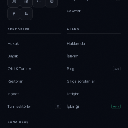
Paketler
SEKTÖRLER
AJANS
Hukuk
Hakkımda
Sağlık
İşlerim
Otel & Turizm
Blog
603
Restoran
Sıkça sorulanlar
İnşaat
İletişim
Tüm sektörler
İşbirliği
27
Açık
BANA ULAŞ