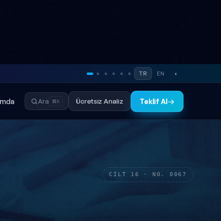
TR
EN
◐
ımda
Ücretsiz Analiz
Ara
Teklif Al
→
⌘K
CİLT 16 · NO. 0067