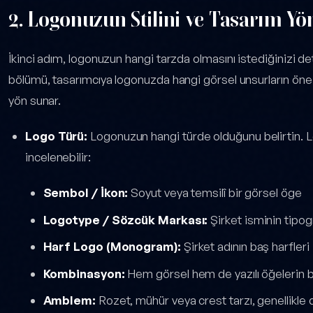
2. Logonuzun Stilini ve Tasarım Yö
İkinci adım, logonuzun hangi tarzda olmasını istediğinizi de
bölümü, tasarımcıya logonuzda hangi görsel unsurların öne
yön sunar.
Logo Türü:
Logonuzun hangi türde olduğunu belirtin. Lo
incelenebilir:
Sembol / İkon:
Soyut veya temsilî bir görsel öge
Logotype / Sözcük Markası:
Şirket isminin tipogr
Harf Logo (Monogram):
Şirket adının baş harfleri
Kombinasyon:
Hem görsel hem de yazılı öğelerin bir
Amblem:
Rozet, mühür veya crest tarzı, genellikle 