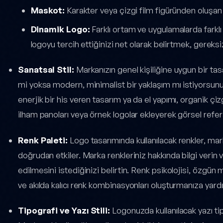
Maskot:
Karakter veya çizgi film figüründen oluşan
Dinamik Logo:
Farklı ortam ve uygulamalarda farklı 
logoyu tercih ettiğinizi net olarak belirtmek, gereksi
Sanatsal Stil:
Markanızın genel kişiliğine uygun bir tasa
mi yoksa modern, minimalist bir yaklaşım mı istiyorsun
enerjik bir his veren tasarım ya da el yapımı, organik çizgil
ilham panoları veya örnek logolar ekleyerek görsel refer
Renk Paleti:
Logo tasarımında kullanılacak renkler, mar
doğrudan etkiler. Marka renkleriniz hakkında bilgi verin v
edilmesini istediğinizi belirtin. Renk psikolojisi, özgün 
ve akılda kalıcı renk kombinasyonları oluşturmanıza yardı
Tipografi ve Yazı Stili:
Logonuzda kullanılacak yazı tipi