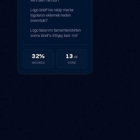
verirsem ne olur?
Logo brief'ine rakip marka
logolarını eklemek neden
önemlidir?
Logo tasarımı tamamlandıktan
sonra brief'e ihtiyaç kalır mı?
32%
13
dk
OKUNDU
SÜRE