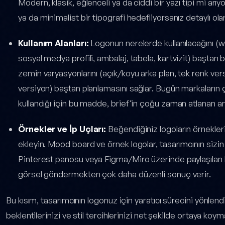
Modern, klasik, eğlenceli ya da ciddi bir yazı tipi mi arıyo
ya da minimalist bir tipografi hedefliyorsanız detaylı olar
Kullanım Alanları:
Logonun nerelerde kullanılacağını (
sosyal medya profili, ambalaj, tabela, kartvizit) baştan b
zemin varyasyonlarını (açık/koyu arka plan, tek renk vers
versiyon) baştan planlamasını sağlar. Bugün markaların 
kullandığı için bu madde, brief'in çoğu zaman atlanan ama
Örnekler ve İp Uçları:
Beğendiğiniz logoların örneklerin
ekleyin. Mood board ve örnek logolar, tasarımcının sizi
Pinterest panosu veya Figma/Miro üzerinde paylaşılan b
görsel göndermekten çok daha düzenli sonuç verir.
Bu kısım, tasarımcının logonuz için yaratıcı sürecini yönlendi
beklentilerinizi ve stil tercihlerinizi net şekilde ortaya ko