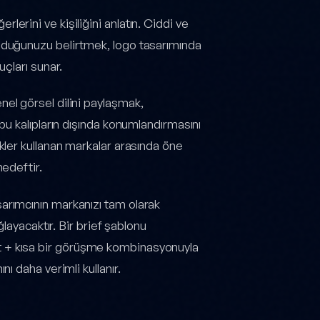
lerini ve kişiliğini anlatın. Ciddi ve
lduğunuzu belirtmek, logo tasarımında
uçları sunar.
enel görsel dilini paylaşmak,
bu kalıpların dışında konumlandırmasını
kler kullanan markalar arasında öne
hedeftir.
rımcının markanızı tam olarak
layacaktır. Bir brief şablonu
nket + kısa bir görüşme kombinasyonuyla
 daha verimli kullanır.