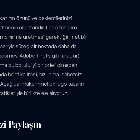
nızın özünü ve beklentilerinizi
 etmenin anahtarıdır. Logo tasarım
arımcının ne üretmesi gerektiğini net bir
tibarıyla süreç bir noktada daha da
journey, Adobe Firefly gibi araçlar)
ama bu bolluk, iyi bir brief olmadan
da brief kalitesi, hızlı ama isabetsiz
r. Aşağıda, mükemmel bir logo tasarım
ikleriyle birlikte ele alıyoruz.
izi Paylaşın