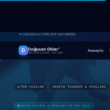
İçeriğe atla
✦ 2026 İÇİN İLK 5 PROJEYE %20 İNDİRİM
Doğucan Güler
®
D
Anasayfa
REKLAM AJANSI · EST. 2010
TÜM YAZILAR
/
GRAFIK TASARIM & İPUÇLARI
GRAFIK TASARIM & İPUÇLARI
·
05 MAR 2025