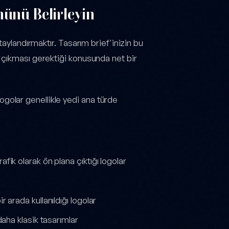
nünü Belirleyin
taylandırmaktır. Tasarım brief'inizin bu
 çıkması gerektiği konusunda net bir
golar genellikle yedi ana türde
afik olarak ön plana çıktığı logolar
 arada kullanıldığı logolar
daha klasik tasarımlar