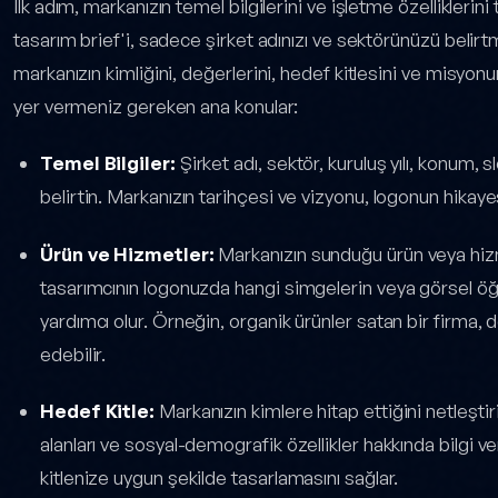
İlk adım, markanızın temel bilgilerini ve işletme özelliklerini
tasarım brief'i, sadece şirket adınızı ve sektörünüzü belir
markanızın kimliğini, değerlerini, hedef kitlesini ve misy
yer vermeniz gereken ana konular:
Temel Bilgiler:
Şirket adı, sektör, kuruluş yılı, konum, 
belirtin. Markanızın tarihçesi ve vizyonu, logonun hikaye
Ürün ve Hizmetler:
Markanızın sunduğu ürün veya hizmet
tasarımcının logonuzda hangi simgelerin veya görsel öğel
yardımcı olur. Örneğin, organik ürünler satan bir firma,
edebilir.
Hedef Kitle:
Markanızın kimlere hitap ettiğini netleştiri
alanları ve sosyal-demografik özellikler hakkında bilgi 
kitlenize uygun şekilde tasarlamasını sağlar.