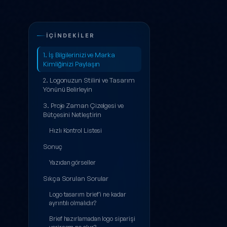
Mükemmel Logo 
İÇINDEKILER
1. İş Bilgilerinizi ve Marka
Kimliğinizi Paylaşın
2. Logonuzun Stilini ve Tasarım
Yönünü Belirleyin
3. Proje Zaman Çizelgesi ve
Bütçesini Netleştirin
Hızlı Kontrol Listesi
Sonuç
Yazıdan görseller
Sıkça Sorulan Sorular
Logo tasarım brief'i ne kadar
ayrıntılı olmalıdır?
Brief hazırlamadan logo siparişi