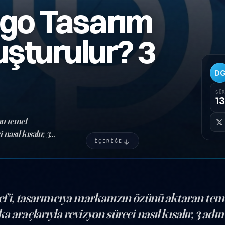
go Tasarım
luşturulur? 3
D
SÜ
13
an temel
nasıl kısalır, 3
İÇERİĞE
ef'i, tasarımcıya markanızın özünü aktaran te
a araçlarıyla revizyon süreci nasıl kısalır, 3 adı