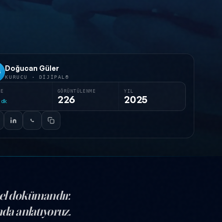
Doğucan Güler
G
KURUCU · DIJIPAL®
RE
GÖRÜNTÜLENME
YIL
226
2025
dk
mel dokümandır.
mda anlatıyoruz.