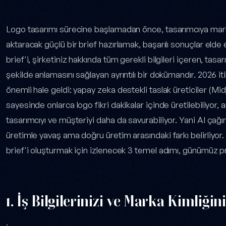
Tasarım Brief'i Nasıl Oluşturulur? 3 Adım (2026) — yazı içeriği
Logo tasarımı sürecine başlamadan önce, tasarımcıya marka
aktaracak güçlü bir brief hazırlamak, başarılı sonuçlar elde
brief'i, şirketiniz hakkında tüm gerekli bilgileri içeren, tas
şekilde anlamasını sağlayan ayrıntılı bir dokümandır. 2026 i
önemli hale geldi: yapay zeka destekli taslak üreticiler (Mid
sayesinde onlarca logo fikri dakikalar içinde üretilebiliyor, 
tasarımcıyı ve müşteriyi daha da savurabiliyor. Yani AI çağın
üretimle yavaş ama doğru üretim arasındaki farkı belirliyo
brief'i oluşturmak için izlenecek 3 temel adımı, günümüz prat
1. İş Bilgilerinizi ve Marka Kimliğin