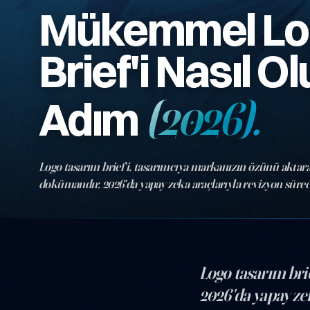
Mükemmel Lo
Brief'i Nasıl O
Adım
(2026).
Logo tasarım brief'i, tasarımcıya markanızın özünü aktar
dokümandır. 2026'da yapay zeka araçlarıyla revizyon süreci 
adımda anlatıyoruz.
Logo tasarım bri
2026'da yapay zek