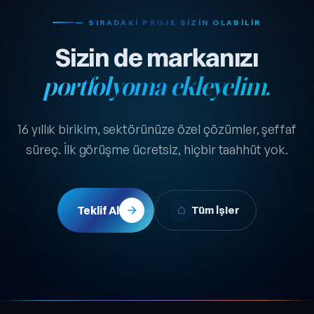
— SIRADAKI PROJE SIZIN OLABILIR
Sizin de markanızı
portfolyoma ekleyelim.
16 yıllık birikim, sektörünüze özel çözümler, şeffaf
süreç. İlk görüşme ücretsiz, hiçbir taahhüt yok.
Teklif Al
Tüm İşler