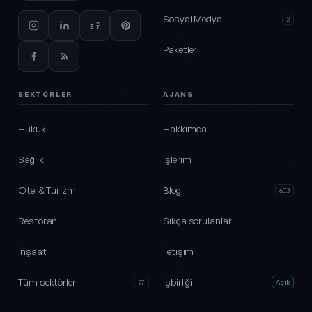
Sosyal Medya
2
Paketler
SEKTÖRLER
AJANS
Hukuk
Hakkımda
Sağlık
İşlerim
Otel & Turizm
Blog
603
Restoran
Sıkça sorulanlar
İnşaat
İletişim
Tüm sektörler
İşbirliği
27
Açık