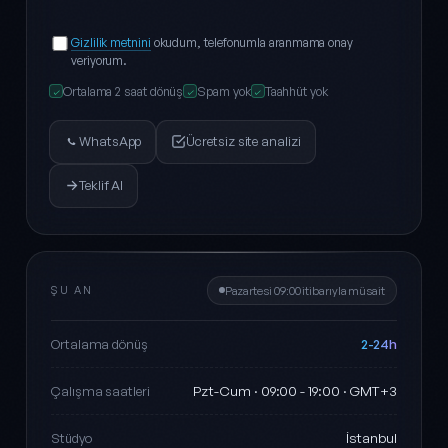
Gizlilik metnini
okudum, telefonumla aranmama onay
veriyorum.
Ortalama 2 saat dönüş
Spam yok
Taahhüt yok
✓
✓
✓
WhatsApp
Ücretsiz site analizi
Teklif Al
ŞU AN
Pazartesi 09:00 itibarıyla müsait
2-24h
Ortalama dönüş
Pzt-Cum · 09:00 - 19:00 · GMT+3
Çalışma saatleri
İstanbul
Stüdyo