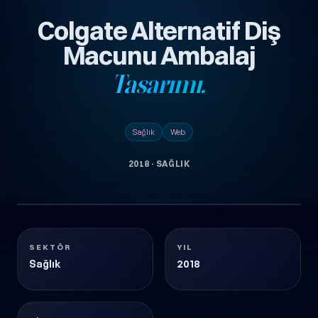
Colgate Alternatif Diş
Macunu Ambalaj
Tasarımı.
Sağlık
Web
2018
·
SAĞLIK
1
COLGATE-ALTERNATIF-DIS-MACUNU-AMBALAJ-
görsel
TASARIMI
Sağlık
2018
SEKTÖR
YIL
Sağlık
2018