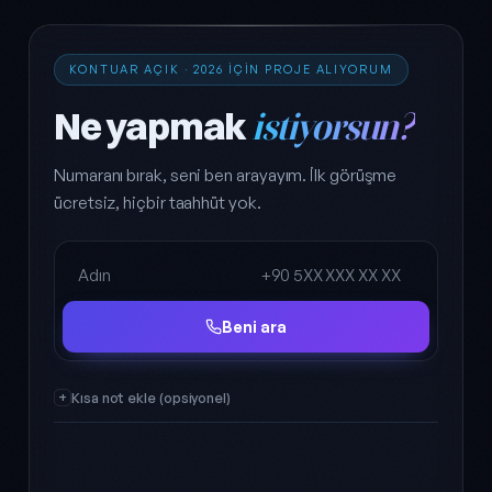
KONTUAR AÇIK · 2026 IÇIN PROJE ALIYORUM
Ne yapmak
istiyorsun?
Numaranı bırak, seni ben arayayım. İlk görüşme
ücretsiz, hiçbir taahhüt yok.
Ad Soyad
Telefon
Beni ara
Kısa not ekle (opsiyonel)