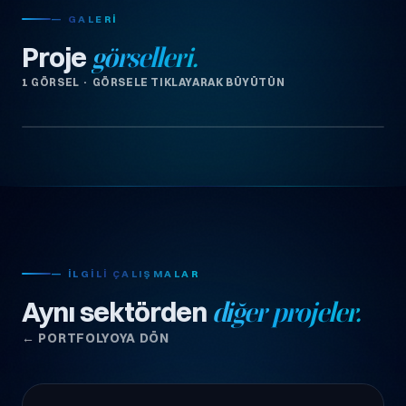
— GALERI
Proje
görselleri.
1 GÖRSEL · GÖRSELE TIKLAYARAK BÜYÜTÜN
— İLGILI ÇALIŞMALAR
Aynı sektörden
diğer projeler.
← PORTFOLYOYA DÖN