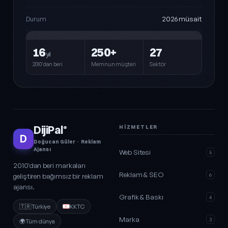
2026 müsait
Durum
16
250+
27
yıl
2010'dan beri
Memnun müşteri
Sektör
DijiPal
HIZMETLER
®
D
Doğucan Güler · Reklam
Ajansı
Web Sitesi
5
2010'dan beri markaları
Reklam & SEO
geliştiren bağımsız bir reklam
6
ajansı.
Grafik & Baskı
4
🇹🇷
Türkiye
KKTC
Marka
3
🌍
Tüm dünya