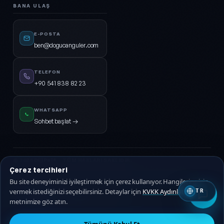
BANA ULAŞ
E-POSTA
ben@dogucanguler.com
TELEFON
+90 541 838 82 23
WHATSAPP
Sohbet başlat →
© 2026
DijiPal®
· TÜM HAKLARI SAKLIDIR.
Çerez tercihleri
KVKK Aydınlatma
Gizlilik Politikası
Hizmet Sözleşmesi
Çerez Politikası
Bu site deneyiminizi iyileştirmek için çerez kullanıyor. Hangilerine izin
vermek istediğinizi seçebilirsiniz. Detaylar için
KVKK Aydınlatma
TR
🇹🇷 Türkçe
🇬🇧 EN
metnimize göz atın.