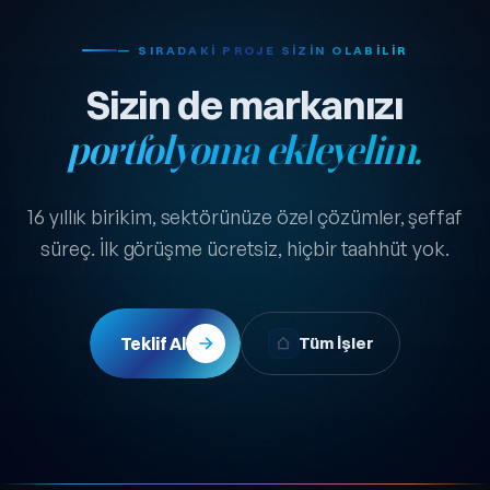
— SIRADAKI PROJE SIZIN OLABILIR
Sizin de markanızı
portfolyoma ekleyelim.
16 yıllık birikim, sektörünüze özel çözümler, şeffaf
süreç. İlk görüşme ücretsiz, hiçbir taahhüt yok.
Teklif Al
Tüm İşler