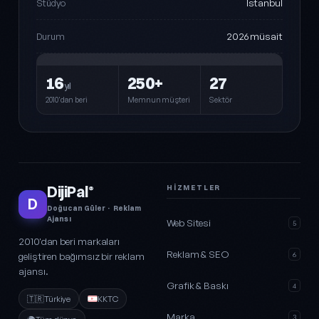
İstanbul
Stüdyo
2026 müsait
Durum
16
250+
27
yıl
2010'dan beri
Memnun müşteri
Sektör
DijiPal
HIZMETLER
®
D
Doğucan Güler · Reklam
Ajansı
Web Sitesi
5
2010'dan beri markaları
Reklam & SEO
geliştiren bağımsız bir reklam
6
ajansı.
Grafik & Baskı
4
🇹🇷
Türkiye
KKTC
Marka
3