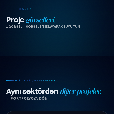
— GALERI
Proje
görselleri.
1 GÖRSEL · GÖRSELE TIKLAYARAK BÜYÜTÜN
— İLGILI ÇALIŞMALAR
Aynı sektörden
diğer projeler.
← PORTFOLYOYA DÖN