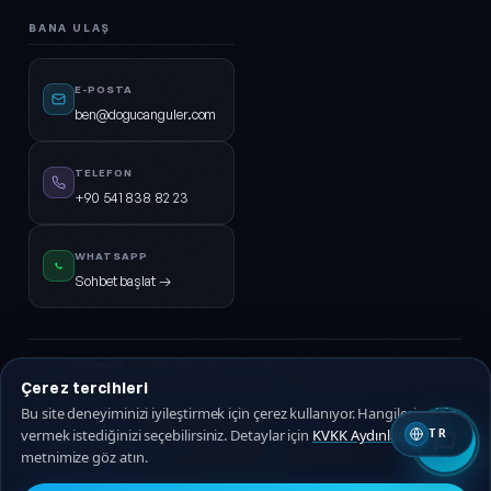
BANA ULAŞ
E-POSTA
ben@dogucanguler.com
TELEFON
+90 541 838 82 23
WHATSAPP
Sohbet başlat →
© 2026
DijiPal®
· TÜM HAKLARI SAKLIDIR.
Çerez tercihleri
KVKK Aydınlatma
Gizlilik Politikası
Hizmet Sözleşmesi
Çerez Politikası
Bu site deneyiminizi iyileştirmek için çerez kullanıyor. Hangilerine izin
vermek istediğinizi seçebilirsiniz. Detaylar için
KVKK Aydınlatma
TR
🇹🇷 Türkçe
🇬🇧 EN
metnimize göz atın.