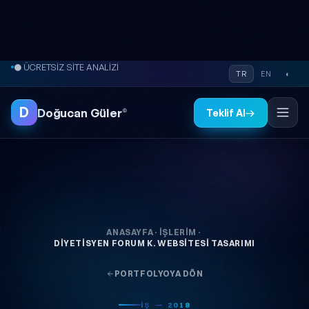
İçeriğe atla
● ÜCRETSİZ SİTE ANALİZİ
TR
EN
◐
D
Doğucan Güler
®
Teklif Al
→
ANASAYFA
·
İŞLERIM
·
DIYETISYEN FORUM K. WEBSITESI TASARIMI
PORTFOLYOYA DÖN
İŞ — 2018