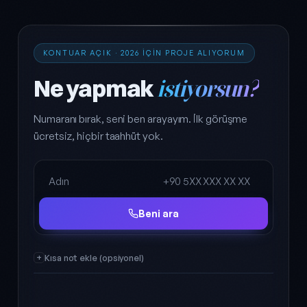
KONTUAR AÇIK · 2026 IÇIN PROJE ALIYORUM
Ne yapmak
istiyorsun?
Numaranı bırak, seni ben arayayım. İlk görüşme
ücretsiz, hiçbir taahhüt yok.
Ad Soyad
Telefon
Beni ara
Kısa not ekle (opsiyonel)