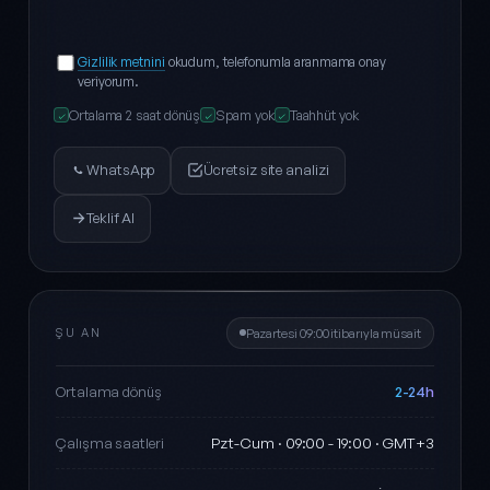
Gizlilik metnini
okudum, telefonumla aranmama onay
veriyorum.
Ortalama 2 saat dönüş
Spam yok
Taahhüt yok
✓
✓
✓
WhatsApp
Ücretsiz site analizi
Teklif Al
ŞU AN
Pazartesi 09:00 itibarıyla müsait
2-24h
Ortalama dönüş
Pzt-Cum · 09:00 - 19:00 · GMT+3
Çalışma saatleri