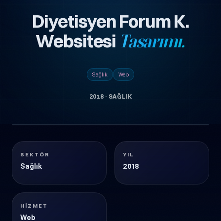
Diyetisyen Forum K.
Websitesi
Tasarımı.
Sağlık
Web
2018
·
SAĞLIK
1
DIYETISYEN-FORUM-KURUMSAL-WEBSITESI-
görsel
TASARIMI
Sağlık
2018
SEKTÖR
YIL
Sağlık
2018
HIZMET
Web