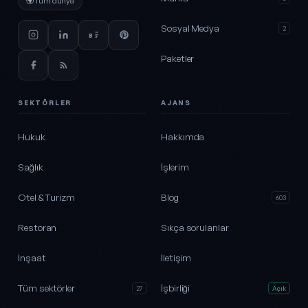
🌍
Tüm dünya
Sosyal Medya
2
Paketler
SEKTÖRLER
AJANS
Hukuk
Hakkımda
Sağlık
İşlerim
Otel & Turizm
Blog
603
Restoran
Sıkça sorulanlar
İnşaat
İletişim
Tüm sektörler
İşbirliği
27
Açık