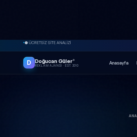
● ÜCRETSİZ SİTE ANALİZİ
İçeriğe atla
⚡ 2-24 SAAT İÇERİSİNDE GERİ DÖNÜŞ
Doğucan Güler
®
D
Anasayfa
REKLAM AJANSI · EST. 2010
ANA