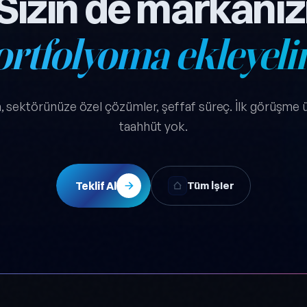
Sizin de markanız
ortfolyoma ekleyeli
kim, sektörünüze özel çözümler, şeffaf süreç. İlk görüşme ü
taahhüt yok.
Teklif Al
Tüm İşler