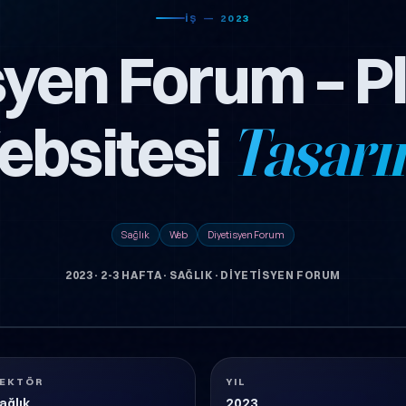
İŞ — 2023
syen Forum – P
bsitesi
Tasarı
Sağlık
Web
Diyetisyen Forum
2023
·
2-3 HAFTA
·
SAĞLIK
·
DIYETISYEN FORUM
-TASARIMI
EKTÖR
YIL
ağlık
2023