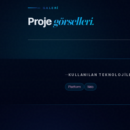
— GALERI
Proje
görselleri.
KULLANILAN TEKNOLOJIL
Platform
Web