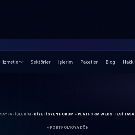
Hizmetler
Sektörler
İşlerim
Paketler
Blog
Hakk
SAYFA
·
İŞLERIM
·
DIYETISYEN FORUM – PLATFORM WEBSITESI TASA
PORTFOLYOYA DÖN