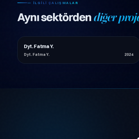
— İLGILI ÇALIŞMALAR
Aynı sektörden
diğer proje
Dyt. Fatma Y.
Sağlık
Dyt. Fatma Y.
2024