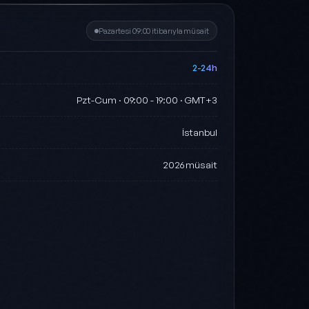
Pazartesi 09:00 itibarıyla müsait
2-24h
Pzt-Cum · 09:00 - 19:00 · GMT+3
i
İstanbul
2026 müsait