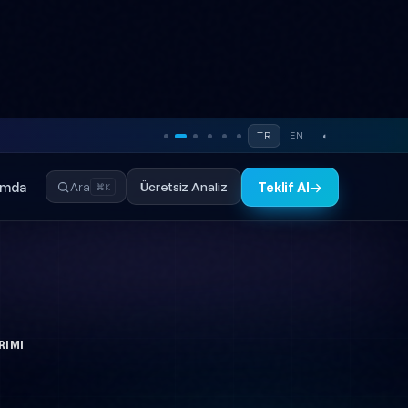
TR
EN
◐
ımda
Ücretsiz Analiz
Ara
Teklif Al
→
⌘K
RIMI