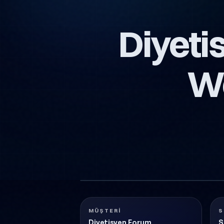
Diyeti
We
DIYETISYEN-FORUM-PLATFORM-WEBSITESI
Sağlık
2023
MÜŞTERI
S
Diyetisyen Forum
S