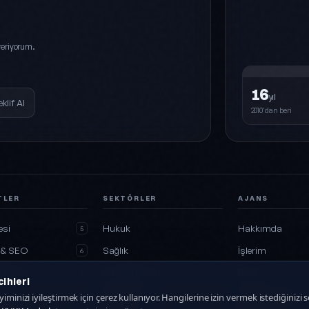
eriyorum.
16
yıl
eklif Al
2010'dan beri
TLER
SEKTÖRLER
AJANS
esi
Hukuk
Hakkımda
5
 & SEO
Sağlık
İşlerim
6
& Baskı
Otel & Turizm
Blog
4
ihleri
Restoran
Sıkça sorulanlar
3
iminizi iyileştirmek için çerez kullanıyor. Hangilerine izin vermek istediğinizi se