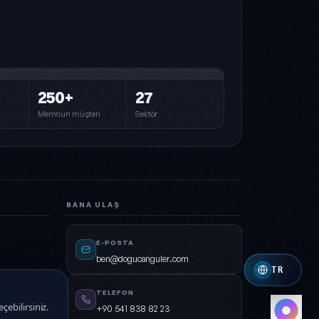
Çelik (varsayılan)
Mavi · Cyan · Lacivert
Pembe
Pembe · Mor · Cyan
Orman
250+
27
Yeşil · Cyan · Koyu
Memnun müşteri
Sektör
Kırmızı
Kırmızı · Turuncu
Royal
İndigo · Amber
BANA ULAŞ
Mono
Beyaz · Gri
E-POSTA
ben@dogucanguler.com
TR
603
TELEFON
çebilirsiniz.
+90 541 838 82 23