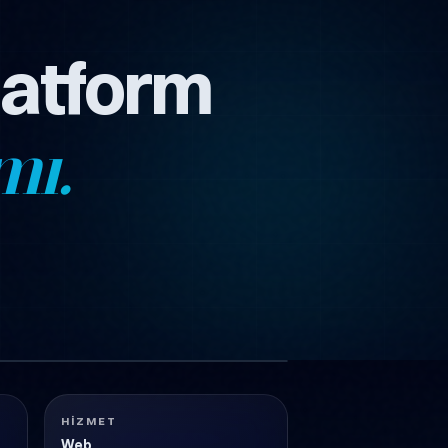
latform
mı.
1 görsel
HIZMET
Web