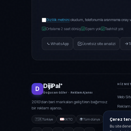
Gizlilik metnini
okudum, telefonumla aranmama onay v
Ortalama 2 saat dönüş
Spam yok
Taahhüt yok
✓
✓
✓
WhatsApp
Ücretsiz site analizi
T
DijiPal
HIZME
®
D
Doğucan Güler · Reklam Ajansı
Web Sit
2010'dan beri markaları geliştiren bağımsız
Reklam
bir reklam ajansı.
Grafik 
Çerez terc
🇹🇷
Türkiye
KKTC
🌍
Tüm dünya
Marka
Bu site deney