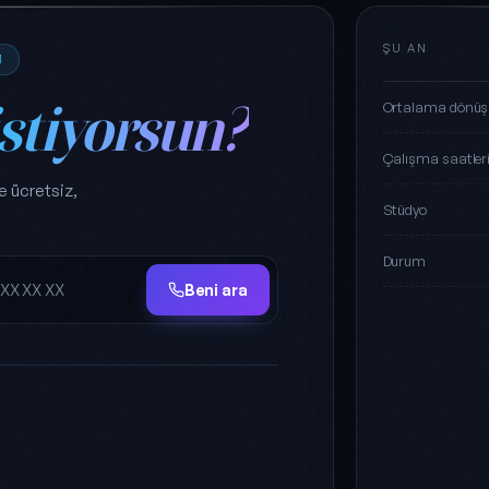
ŞU AN
M
istiyorsun?
Ortalama dönüş
Çalışma saatler
e ücretsiz,
Stüdyo
Durum
Beni ara