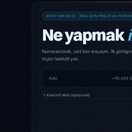
KONTUAR AÇIK · 2026 IÇIN PROJE ALIYORU
Ne yapmak
Numaranı bırak, seni ben arayayım. İlk görüşm
hiçbir taahhüt yok.
Ad Soyad
Telefon
Kısa not ekle (opsiyonel)