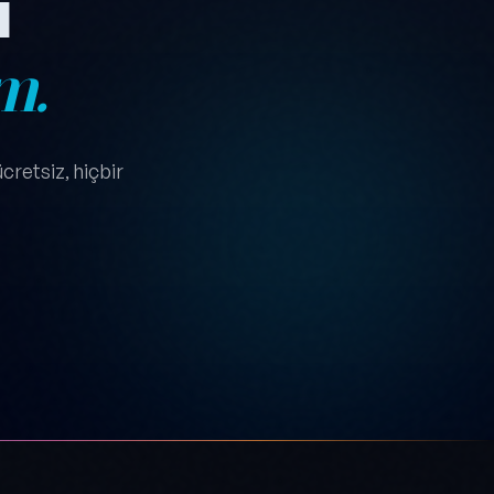
ı
m.
cretsiz, hiçbir