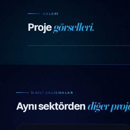
— GALERI
Proje
görselleri.
— İLGILI ÇALIŞMALAR
Aynı sektörden
diğer proje