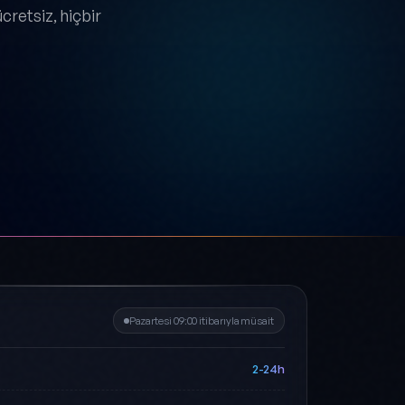
cretsiz, hiçbir
Pazartesi 09:00 itibarıyla müsait
2-24h