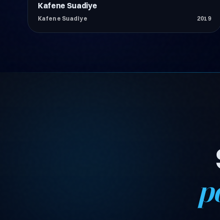
Kafene Suadiye
Restoran & Kafe
Kafene Suadiye
2019
p