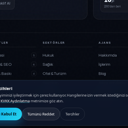
yıl
eklif Al
2010'dan beri
TLER
SEKTÖRLER
AJANS
esi
Hukuk
Hakkımda
5
 & SEO
Sağlık
İşlerim
6
& Baskı
Otel & Turizm
Blog
4
Restoran
Sıkça sorulanlar
3
ihleri
 Medya
İnşaat
İletişim
2
iminizi iyileştirmek için çerez kullanıyor. Hangilerine izin vermek istediğinizi se
n
KVKK Aydınlatma
metnimize göz atın.
r
Tüm sektörler
İşbirliği
27
Kabul Et
Tümünü Reddet
Tercihler