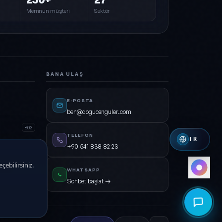
Orman
Memnun müşteri
Sektör
Yeşil · Cyan · Koyu
Kırmızı
Kırmızı · Turuncu
Royal
BANA ULAŞ
İndigo · Amber
Mono
E-POSTA
Beyaz · Gri
ben@dogucanguler.com
603
TELEFON
TR
+90 541 838 82 23
çebilirsiniz.
WHATSAPP
Açık
Sohbet başlat →