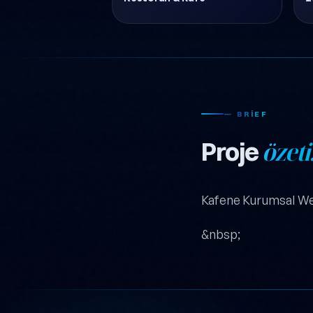
— BRIEF
Proje
özeti
Kafene Kurumsal We
&nbsp;