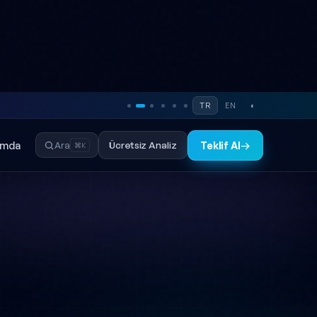
TR
EN
◐
ımda
Ücretsiz Analiz
Ara
Teklif Al
→
⌘K