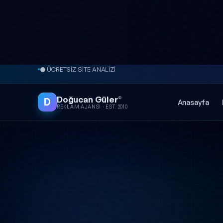
İçeriğe atla
● ÜCRETSİZ SİTE ANALİZİ
Doğucan Güler
®
D
Anasayfa
REKLAM AJANSI · EST. 2010