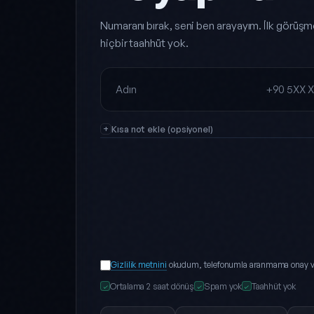
Numaranı bırak, seni ben arayayım. İlk görüşm
hiçbir taahhüt yok.
Ad Soyad
Telefon
Kısa not ekle (opsiyonel)
Gizlilik metnini
okudum, telefonumla aranmama onay v
Ortalama 2 saat dönüş
Spam yok
Taahhüt yok
✓
✓
✓