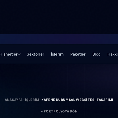
Hizmetler
Sektörler
İşlerim
Paketler
Blog
Hakk
ANASAYFA
·
İŞLERIM
·
KAFENE KURUMSAL WEBSITESI TASARIMI
PORTFOLYOYA DÖN