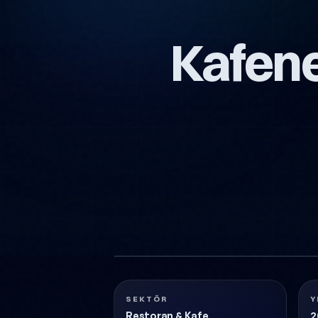
Kafene
KAFENE-KURUMSAL-WEBSITESI-TASARIMI
Restoran & Kafe
2018
SEKTÖR
Y
Restoran & Kafe
2