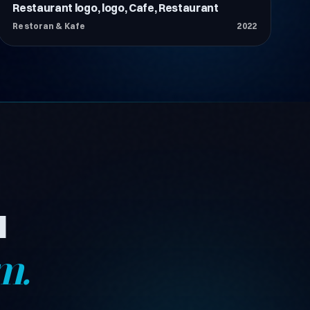
Restaurant logo, logo, Cafe, Restaurant
Restoran & Kafe
Restoran & Kafe
2022
ı
m.