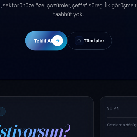
kim, sektörünüze özel çözümler, şeffaf süreç. İlk görüşme ü
taahhüt yok.
Teklif Al
Tüm İşler
ŞU AN
M
istiyorsun?
Ortalama dönüş