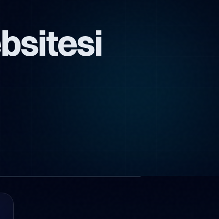
bsitesi
1 görsel