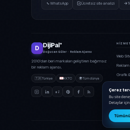
WhatsApp
Ücretsiz site analizi
T
DijiPal
HIZME
®
D
Doğucan Güler · Reklam Ajansı
Web Sit
2010'dan beri markaları geliştiren bağımsız
Reklam
bir reklam ajansı.
Grafik 
🇹🇷
Türkiye
KKTC
🌍
Tüm dünya
Marka
Çerez terc
Sosyal
Bu site deney
Detaylar içi
Paketle
Tümünü 