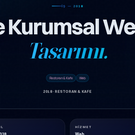
İŞ — 2018
 Kurumsal We
Tasarımı.
Restoran & Kafe
Web
2018
·
RESTORAN & KAFE
IL
HIZMET
018
Web