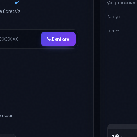
Çalışma saatler
e ücretsiz,
Stüdyo
Durum
Beni ara
eriyorum.
16