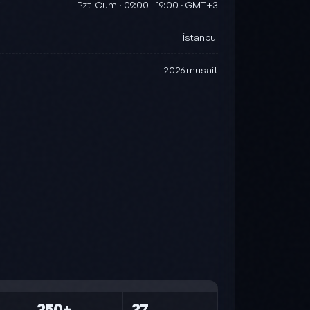
Pzt-Cum · 09:00 - 19:00 · GMT+3
i
İstanbul
2026 müsait
Çelik (varsayılan)
Mavi · Cyan · Lacivert
Pembe
Pembe · Mor · Cyan
250+
27