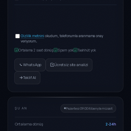
Gizlilik metnini
okudum, telefonumla aranmama onay
veriyorum.
Ortalama 2 saat dönüş
Spam yok
Taahhüt yok
✓
✓
✓
WhatsApp
Ücretsiz site analizi
Teklif Al
ŞU AN
Pazartesi 09:00 itibarıyla müsait
2-24h
Ortalama dönüş