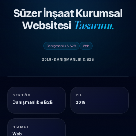
Süzer İnşaat Kurumsal
Websitesi
Tasarımı.
Danışmanlık & B2B
Web
2018
·
DANIŞMANLIK & B2B
3 görsel
SUZER-INSAAT-KURUMSAL-WEBSITESI-TASARIMI
Danışmanlık & B2B
2018
SEKTÖR
YIL
Danışmanlık & B2B
2018
HIZMET
Web