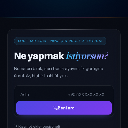
KONTUAR AÇIK · 2026 IÇIN PROJE ALIYORUM
Ne yapmak
istiyorsun?
Numaranı bırak, seni ben arayayım. İlk görüşme
ücretsiz, hiçbir taahhüt yok.
Ad Soyad
Telefon
Beni ara
Kısa not ekle (opsiyonel)