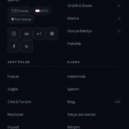
Grafik & Baskı
4
🇹🇷
Türkiye
KKTC
Marka
3
🌍
Tüm dünya
Sosyal Medya
2
Paketler
SEKTÖRLER
AJANS
Hukuk
Hakkımda
Sağlık
İşlerim
Otel & Turizm
Blog
603
Restoran
Sıkça sorulanlar
İnşaat
İletişim