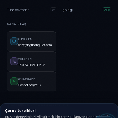
Tüm sektörler
İşbirliği
27
Açık
BANA ULAŞ
E-POSTA
ben@dogucanguler.com
TELEFON
+90 541 838 82 23
WHATSAPP
Sohbet başlat →
© 2026
DijiPal®
· TÜM HAKLARI SAKLIDIR.
Çerez tercihleri
KVKK Aydınlatma
Gizlilik Politikası
Hizmet Sözleşmesi
Çerez Politikası
Bu site deneyiminizi iyileştirmek için çerez kullanıyor. Hangilerine izin