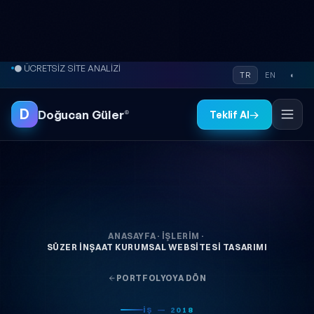
İçeriğe atla
● ÜCRETSİZ SİTE ANALİZİ
TR
EN
◐
D
Doğucan Güler
®
Teklif Al
→
ANASAYFA
·
İŞLERIM
·
SÜZER İNŞAAT KURUMSAL WEBSITESI TASARIMI
PORTFOLYOYA DÖN
İŞ — 2018