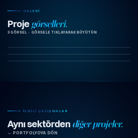
— GALERI
Proje
görselleri.
3 GÖRSEL · GÖRSELE TIKLAYARAK BÜYÜTÜN
— İLGILI ÇALIŞMALAR
Aynı sektörden
diğer projeler.
← PORTFOLYOYA DÖN