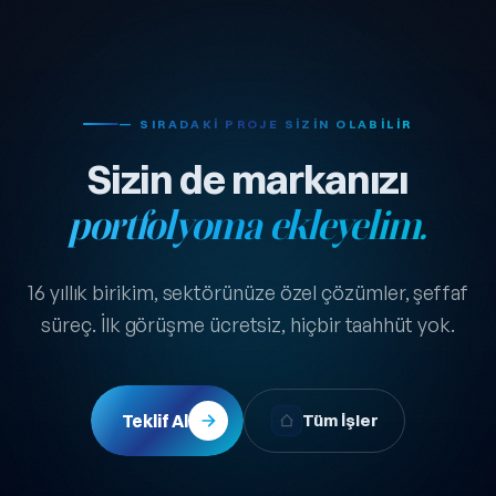
— SIRADAKI PROJE SIZIN OLABILIR
Sizin de markanızı
portfolyoma ekleyelim.
16 yıllık birikim, sektörünüze özel çözümler, şeffaf
süreç. İlk görüşme ücretsiz, hiçbir taahhüt yok.
Teklif Al
Tüm İşler