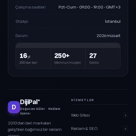
Pzt-Cum · 09:00 - 19:00 · GMT+3
Çalışma saatleri
İstanbul
Stüdyo
2026 müsait
Durum
16
250+
27
yıl
2010'dan beri
Memnun müşteri
Sektör
DijiPal
HIZMETLER
®
D
Doğucan Güler · Reklam
Ajansı
Web Sitesi
5
2010'dan beri markaları
Reklam & SEO
geliştiren bağımsız bir reklam
6
ajansı.