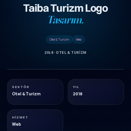
Taiba Turizm Logo
Tasarım.
Otel & Turizm
Web
2018
·
OTEL & TURIZM
1 görsel
TAIBA-TURIZM-LOGO-TASARIM
Otel & Turizm
2018
SEKTÖR
YIL
Otel & Turizm
2018
HIZMET
Web