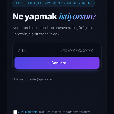
KONTUAR AÇIK · 2026 IÇIN PROJE ALIYORUM
Ne yapmak
istiyorsun?
Numaranı bırak, seni ben arayayım. İlk görüşme
ücretsiz, hiçbir taahhüt yok.
Ad Soyad
Telefon
Beni ara
Kısa not ekle (opsiyonel)
Gizlilik metnini
okudum, telefonumla aranmama onay