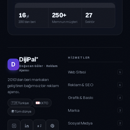
16
250+
27
yıl
2010'dan beri
Memnun müşteri
Sektör
DijiPal
HIZMETLER
®
D
Doğucan Güler · Reklam
Ajansı
Web Sitesi
5
2010'dan beri markaları
Reklam & SEO
geliştiren bağımsız bir reklam
6
ajansı.
Grafik & Baskı
4
🇹🇷
Türkiye
KKTC
Marka
3
🌍
Tüm dünya
Sosyal Medya
2