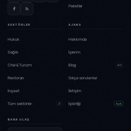
Paketler
SEKTÖRLER
AJANS
Hukuk
Hakkımda
Sağlık
İşlerim
Otel & Turizm
Blog
603
Restoran
Sıkça sorulanlar
İnşaat
İletişim
Tüm sektörler
İşbirliği
27
Açık
BANA ULAŞ