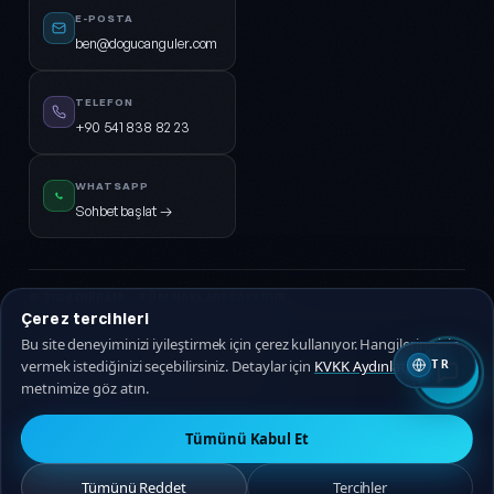
E-POSTA
ben@dogucanguler.com
TELEFON
+90 541 838 82 23
WHATSAPP
Sohbet başlat →
© 2026
DijiPal®
· TÜM HAKLARI SAKLIDIR.
Çerez tercihleri
KVKK Aydınlatma
Gizlilik Politikası
Hizmet Sözleşmesi
Çerez Politikası
Bu site deneyiminizi iyileştirmek için çerez kullanıyor. Hangilerine izin
vermek istediğinizi seçebilirsiniz. Detaylar için
KVKK Aydınlatma
TR
🇹🇷 Türkçe
🇬🇧 EN
metnimize göz atın.
Tümünü Kabul Et
Tümünü Reddet
Tercihler