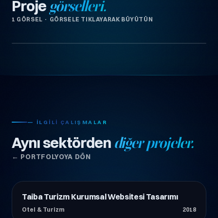
Proje
görselleri.
1 GÖRSEL · GÖRSELE TIKLAYARAK BÜYÜTÜN
— İLGILI ÇALIŞMALAR
Aynı sektörden
diğer projeler.
← PORTFOLYOYA DÖN
Taiba Turizm Kurumsal Websitesi Tasarımı
Otel & Turizm
Otel & Turizm
2018