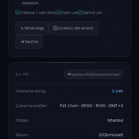
veriyorum.
Ortalama 2 saat dönüş
Spam yok
Taahhüt yok
✓
✓
✓
WhatsApp
Ücretsiz site analizi
Teklif Al
ŞU AN
Pazartesi 09:00 itibarıyla müsait
2-24h
Ortalama dönüş
Pzt-Cum · 09:00 - 19:00 · GMT+3
Çalışma saatleri
İstanbul
Stüdyo
2026 müsait
Durum