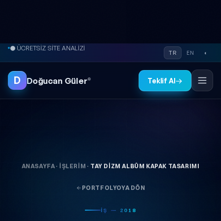
İçeriğe atla
● ÜCRETSİZ SİTE ANALİZİ
TR
EN
◐
D
Doğucan Güler
®
Teklif Al
→
ANASAYFA
·
İŞLERIM
·
TAY DIZM ALBÜM KAPAK TASARIMI
PORTFOLYOYA DÖN
İŞ — 2018