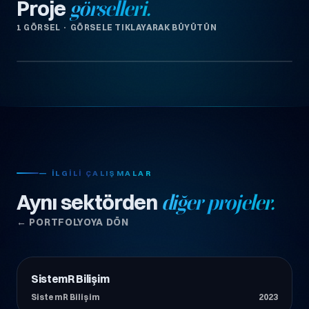
Proje
görselleri.
1 GÖRSEL · GÖRSELE TIKLAYARAK BÜYÜTÜN
— İLGILI ÇALIŞMALAR
Aynı sektörden
diğer projeler.
← PORTFOLYOYA DÖN
SistemR Bilişim
Teknoloji
SistemR Bilişim
2023