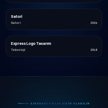
Satori
Teknoloji
Satori
2024
Express Logo Tasarım
Teknoloji
Teknoloji
2018
— SIRADAKI PROJE SIZIN OLABILIR