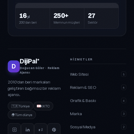
16
250+
27
yıl
2010'dan beri
Memnun müşteri
Sektör
DijiPal
HIZMETLER
®
D
Doğucan Güler · Reklam
Ajansı
Web Sitesi
5
2010'dan beri markaları
Reklam & SEO
geliştiren bağımsız bir reklam
6
ajansı.
Grafik & Baskı
4
🇹🇷
Türkiye
KKTC
Marka
3
🌍
Tüm dünya
Sosyal Medya
2