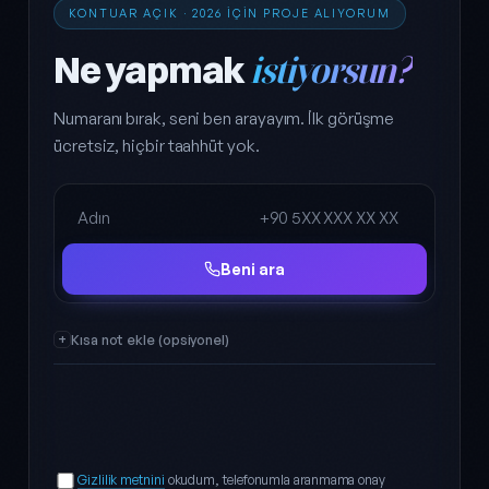
KONTUAR AÇIK · 2026 IÇIN PROJE ALIYORUM
Ne yapmak
istiyorsun?
Numaranı bırak, seni ben arayayım. İlk görüşme
ücretsiz, hiçbir taahhüt yok.
Ad Soyad
Telefon
Beni ara
Kısa not ekle (opsiyonel)
Gizlilik metnini
okudum, telefonumla aranmama onay