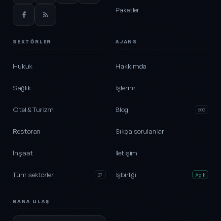
Paketler
SEKTÖRLER
AJANS
Hukuk
Hakkımda
Sağlık
İşlerim
Otel & Turizm
Blog
603
Restoran
Sıkça sorulanlar
İnşaat
İletişim
Tüm sektörler
İşbirliği
27
Açık
BANA ULAŞ