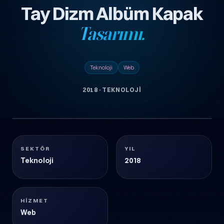
Tay Dizm Albüm Kapak
Tasarımı.
Teknoloji
Web
2018
·
TEKNOLOJI
1 görsel
TAY-DIZM-ALBUM-KAPAK-TASARIMI
Teknoloji
2018
SEKTÖR
YIL
Teknoloji
2018
HIZMET
Web