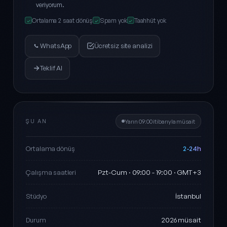
veriyorum.
Ortalama 2 saat dönüş
Spam yok
Taahhüt yok
✓
✓
✓
WhatsApp
Ücretsiz site analizi
Teklif Al
ŞU AN
Yarın 09:00 itibarıyla müsait
2-24h
Ortalama dönüş
Pzt-Cum · 09:00 - 19:00 · GMT+3
Çalışma saatleri
İstanbul
Stüdyo
2026 müsait
Durum