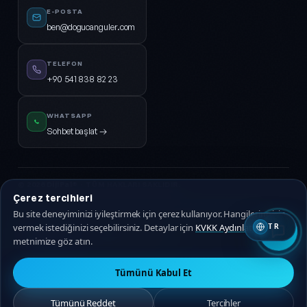
E-POSTA
ben@dogucanguler.com
TELEFON
+90 541 838 82 23
WHATSAPP
Sohbet başlat →
© 2026
DijiPal®
· TÜM HAKLARI SAKLIDIR.
Çerez tercihleri
KVKK Aydınlatma
Gizlilik Politikası
Hizmet Sözleşmesi
Çerez Politikası
Bu site deneyiminizi iyileştirmek için çerez kullanıyor. Hangilerine izin
vermek istediğinizi seçebilirsiniz. Detaylar için
KVKK Aydınlatma
TR
🇹🇷 Türkçe
🇬🇧 EN
metnimize göz atın.
Tümünü Kabul Et
Tümünü Reddet
Tercihler