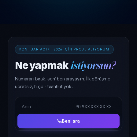
KONTUAR AÇIK · 2026 IÇIN PROJE ALIYORUM
Ne yapmak
istiyorsun?
Numaranı bırak, seni ben arayayım. İlk görüşme
ücretsiz, hiçbir taahhüt yok.
Ad Soyad
Telefon
Beni ara