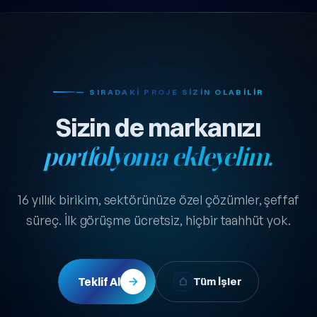
— SIRADAKI PROJE SIZIN OLABILIR
Sizin de markanızı
portfolyoma ekleyelim.
16 yıllık birikim, sektörünüze özel çözümler, şeffaf
süreç. İlk görüşme ücretsiz, hiçbir taahhüt yok.
Teklif Al
Tüm İşler