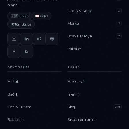
ajansı.
Grafik & Baskı
4
🇹🇷
Türkiye
KKTC
Marka
3
🌍
Tüm dünya
Sosyal Medya
2
Paketler
SEKTÖRLER
AJANS
Hukuk
Hakkımda
Sağlık
İşlerim
Otel & Turizm
Blog
603
Restoran
Sıkça sorulanlar