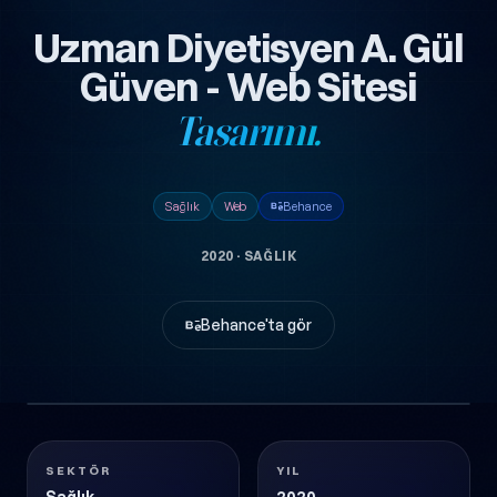
Uzman Diyetisyen A. Gül
Güven - Web Sitesi
Tasarımı.
Sağlık
Web
Behance
2020
·
SAĞLIK
Behance'ta gör
4
UZMAN-DIYETISYEN-AYSE-GUEL-GUEVEN-WEB-
görsel
SITESI-TASARM
Sağlık
2020
SEKTÖR
YIL
Sağlık
2020