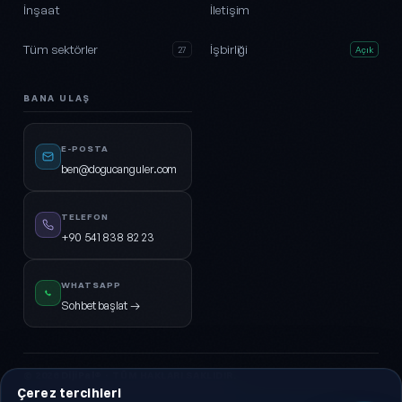
İnşaat
İletişim
Tüm sektörler
İşbirliği
27
Açık
BANA ULAŞ
E-POSTA
ben@dogucanguler.com
TELEFON
+90 541 838 82 23
WHATSAPP
Sohbet başlat →
© 2026
DijiPal®
· TÜM HAKLARI SAKLIDIR.
Çerez tercihleri
KVKK Aydınlatma
Gizlilik Politikası
Hizmet Sözleşmesi
Çerez Politikası