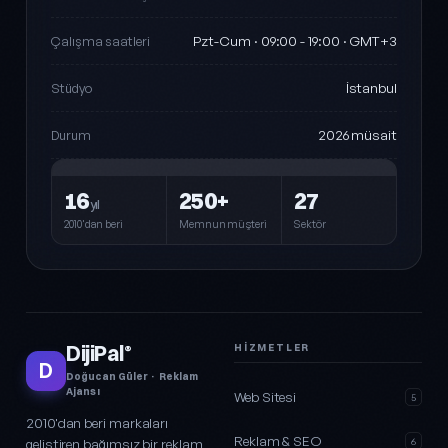
Pzt-Cum · 09:00 - 19:00 · GMT+3
Çalışma saatleri
İstanbul
Stüdyo
2026 müsait
Durum
16
250+
27
yıl
2010'dan beri
Memnun müşteri
Sektör
DijiPal
HIZMETLER
®
D
Doğucan Güler · Reklam
Ajansı
Web Sitesi
5
2010'dan beri markaları
Reklam & SEO
geliştiren bağımsız bir reklam
6