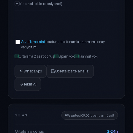
Kısa not ekle (opsiyonel)
Gizlilik metnini
okudum, telefonumla aranmama onay
veriyorum.
Ortalama 2 saat dönüş
Spam yok
Taahhüt yok
✓
✓
✓
WhatsApp
Ücretsiz site analizi
Teklif Al
ŞU AN
Pazartesi 09:00 itibarıyla müsait
2-24h
Ortalama dönüş