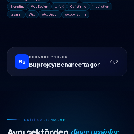
Branding
Web Design
UI/UX
Geliştirme
inspiration
tasarım
Web
Web Design
web geliştirme
BEHANCE PROJESI
Aç
Bu projeyi Behance'ta gör
— İLGILI ÇALIŞMALAR
Aynı sektörden
diğer projeler.