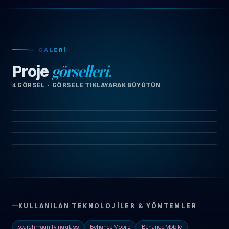
— GALERI
Proje
görselleri.
4 GÖRSEL · GÖRSELE TIKLAYARAK BÜYÜTÜN
KULLANILAN TEKNOLOJILER & YÖNTEMLER
searchmagnifying glass
Behance Mobile
Behance Mobile