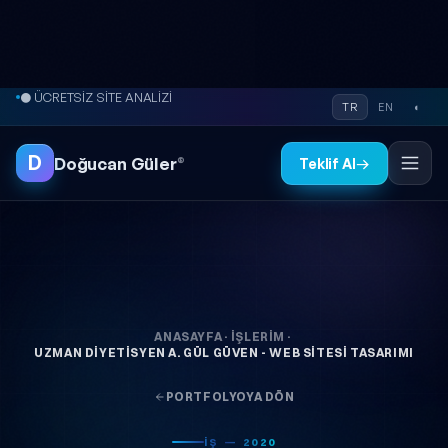
İçeriğe atla
● ÜCRETSİZ SİTE ANALİZİ
TR
EN
◐
D
Doğucan Güler
®
Teklif Al
→
ANASAYFA
·
İŞLERIM
·
UZMAN DIYETISYEN A. GÜL GÜVEN - WEB SITESI TASARIMI
PORTFOLYOYA DÖN
İŞ — 2020