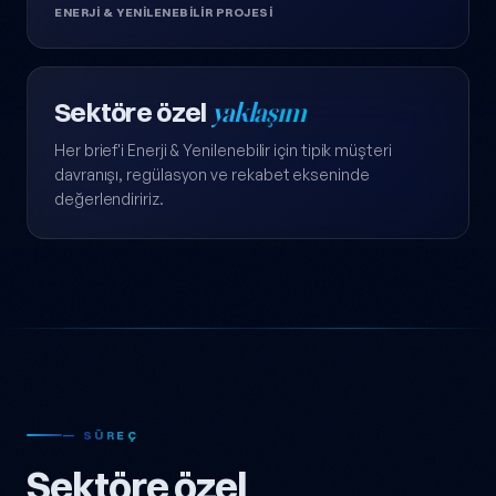
ENERJI & YENILENEBILIR PROJESI
Sektöre özel
yaklaşım
Her brief'i Enerji & Yenilenebilir için tipik müşteri
davranışı, regülasyon ve rekabet ekseninde
değerlendiririz.
— SÜREÇ
Sektöre özel