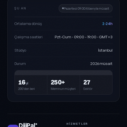
ŞU AN
Pazartesi 09:00 itibarıyla müsait
2-24h
Ortalama dönüş
Pzt-Cum · 09:00 - 19:00 · GMT+3
Çalışma saatleri
İstanbul
Stüdyo
2026 müsait
Durum
16
250+
27
yıl
2010'dan beri
Memnun müşteri
Sektör
DijiPal
HIZMETLER
®