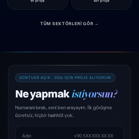
6+ proje
43+ proje
TÜM SEKTÖRLERI GÖR →
KONTUAR AÇIK · 2026 IÇIN PROJE ALIYORUM
Ne yapmak
istiyorsun?
Numaranı bırak, seni ben arayayım. İlk görüşme
ücretsiz, hiçbir taahhüt yok.