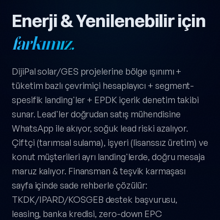
Enerji & Yenilenebilir için
farkımız.
DijiPal solar/GES projelerine bölge ışınımı +
tüketim bazlı çevrimiçi hesaplayıcı + segment-
spesifik landing'ler + EPDK içerik denetim takibi
sunar. Lead'ler doğrudan satış mühendisine
WhatsApp ile akıyor, soğuk lead riski azalıyor.
Çiftçi (tarımsal sulama), işyeri (lisanssız üretim) ve
konut müşterileri ayrı landing'lerde, doğru mesaja
maruz kalıyor. Finansman & teşvik karmaşası
sayfa içinde sade rehberle çözülür:
TKDK/IPARD/KOSGEB destek başvurusu,
leasing, banka kredisi, zero-down EPC