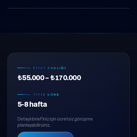
Tarımsal Sulama EPC (Anonim)
Enerji & Yenilenebilir
— FIYAT ARALIĞI
₺55.000 – ₺170.000
— TIPIK SÜRE
5-8 hafta
Detaylı brief'iniz için ücretsiz görüşme
planlayabilirsiniz.