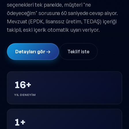
seçenekleri tek panelde, müşteri "ne
ödeyeceğim" sorusuna 60 saniyede cevap alıyor.
Mevzuat (EPDK, lisanssız üretim, TEDAŞ) içeriği
takipli, eski içerik otomatik uyarı veriyor.
Detayları gör →
Teklif iste
16+
YIL DENEYIM
1+