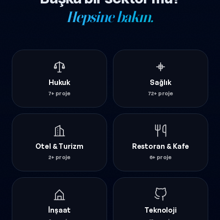
Hepsine bakın.
Hukuk
Sağlık
7+ proje
72+ proje
Otel & Turizm
Restoran & Kafe
2+ proje
6+ proje
İnşaat
Teknoloji