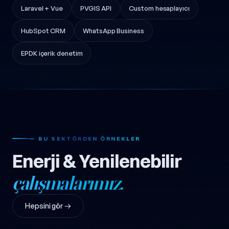
Laravel + Vue
PVGIS API
Custom hesaplayıcı
HubSpot CRM
WhatsApp Business
EPDK içerik denetim
— BU SEKTÖRDEN ÖRNEKLER
Enerji & Yenilenebilir
çalışmalarımız.
Hepsini gör →
Konya Tarımsal Solar EPC