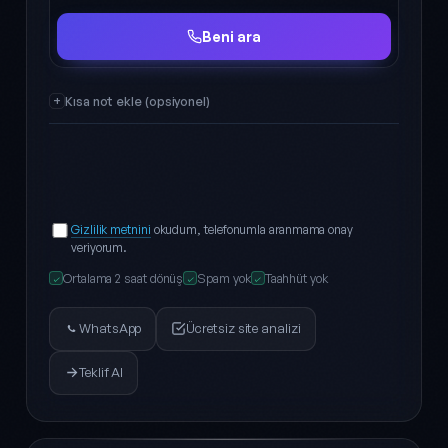
Ad Soyad
Telefon
Beni ara
Kısa not ekle (opsiyonel)
Gizlilik metnini
okudum, telefonumla aranmama onay
veriyorum.
Ortalama 2 saat dönüş
Spam yok
Taahhüt yok
✓
✓
✓
WhatsApp
Ücretsiz site analizi
Teklif Al