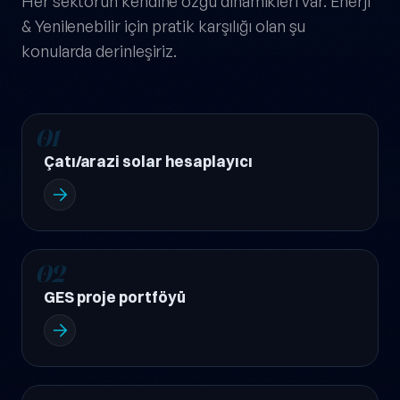
Her sektörün kendine özgü dinamikleri var. Enerji
& Yenilenebilir için pratik karşılığı olan şu
konularda derinleşiriz.
01
Çatı/arazi solar hesaplayıcı
02
GES proje portföyü