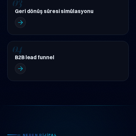
03
Geri dönüş süresi simülasyonu
04
B2B lead funnel
— NEDEN DIJIPAL