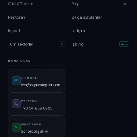
Otel & Turizm
Blog
603
Restoran
Sıkça sorulanlar
İnşaat
İletişim
Tüm sektörler
İşbirliği
27
Açık
BANA ULAŞ
E-POSTA
ben@dogucanguler.com
TELEFON
+90 541 838 82 23
WHATSAPP
Sohbet başlat →