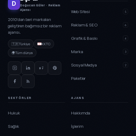
D
Doğucan Güler · Reklam
Ajansı
Web Sitesi
5
2010'dan beri markaları
Reklam & SEO
geliştiren bağımsız bir reklam
6
ajansı.
Grafik & Baskı
4
🇹🇷
Türkiye
KKTC
Marka
3
🌍
Tüm dünya
Sosyal Medya
2
Paketler
SEKTÖRLER
AJANS
Hukuk
Hakkımda
Sağlık
İşlerim