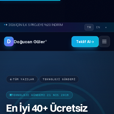
İçeriğe atla
● ÜCRETSİZ SİTE ANALİZİ
TR
EN
◐
D
Doğucan Güler
®
Teklif Al
→
TÜM YAZILAR
/
TEKNOLOJI GÜNDEMI
TEKNOLOJI GÜNDEMI
·
21 NIS 2019
En İyi 40+ Ücretsiz