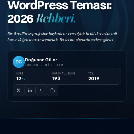
WordPress Teması:
2026
Rehberi.
Bir WordPress projesine başlarken vereceğiniz belki de en önemli
karar, doğru temayı seçmektir. Bu seçim, sitenizin sadece görsel
kimliğini değil; hızını, kullanıcı deneyimini, SEO performansını ve
gelecekteki esnekliğin…
Doğucan Güler
DG
KURUCU · DIJIPAL®
SÜRE
GÖRÜNTÜLENME
YIL
12
193
2019
dk