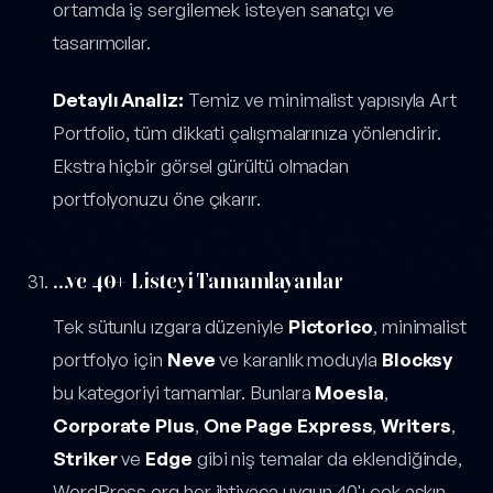
ortamda iş sergilemek isteyen sanatçı ve
tasarımcılar.
Detaylı Analiz:
Temiz ve minimalist yapısıyla Art
Portfolio, tüm dikkati çalışmalarınıza yönlendirir.
Ekstra hiçbir görsel gürültü olmadan
portfolyonuzu öne çıkarır.
...ve 40+ Listeyi Tamamlayanlar
Tek sütunlu ızgara düzeniyle
Pictorico
, minimalist
portfolyo için
Neve
ve karanlık moduyla
Blocksy
bu kategoriyi tamamlar. Bunlara
Moesia
,
Corporate Plus
,
One Page Express
,
Writers
,
Striker
ve
Edge
gibi niş temalar da eklendiğinde,
WordPress.org her ihtiyaca uygun 40'ı çok aşkın