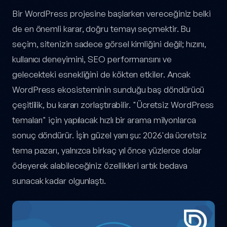
En İyi 40+ Ücretsiz WordPress Teması: 2026 Rehberi — yazı içer
Bir WordPress projesine başlarken vereceğiniz belki
de en önemli karar, doğru temayı seçmektir. Bu
seçim, sitenizin sadece görsel kimliğini değil; hızını,
kullanıcı deneyimini, SEO performansını ve
gelecekteki esnekliğini de kökten etkiler. Ancak
WordPress ekosisteminin sunduğu baş döndürücü
çeşitlilik, bu kararı zorlaştırabilir. "Ücretsiz WordPress
temaları" için yapılacak hızlı bir arama milyonlarca
sonuç döndürür. İşin güzel yanı şu: 2026'da ücretsiz
tema pazarı, yalnızca birkaç yıl önce yüzlerce dolar
ödeyerek alabileceğiniz özellikleri artık bedava
sunacak kadar olgunlaştı.