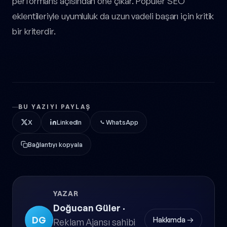
performans açısından öne çıkar. Popüler SEO
eklentileriyle uyumluluk da uzun vadeli başarı için kritik
bir kriterdir.
BU YAZIYI PAYLAŞ
X
LinkedIn
WhatsApp
Bağlantıyı kopyala
YAZAR
Doğucan Güler
·
DG
Hakkımda →
Reklam Ajansı sahibi