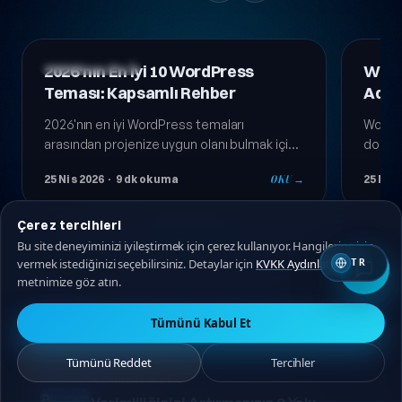
Teknoloji Gündemi
Teknolo
WordPress Tema Seçimi: Adım
En İ
Adım Kapsamlı Rehber 2026
Tema
WordPress tema seçimi, sitenizin başarısını
2026'd
doğrudan etkileyen kritik bir karardır. Bu
WordPr
kapsamlı rehberde doğru temayı adım adım
görse
25 Nis 2026
· 11 dk okuma
OKU →
24 Nis 
nasıl seçeceğinizi öğrenin.
uyumlu
keşfet
Çerez tercihleri
Bu site deneyiminizi iyileştirmek için çerez kullanıyor. Hangilerine izin
vermek istediğinizi seçebilirsiniz. Detaylar için
KVKK Aydınlatma
TR
metnimize göz atın.
Tümünü Kabul Et
Tümünü Reddet
Tercihler
ÖNCEKI YAZI