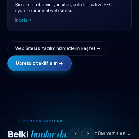
Şirketinizin itibarını yansıtan, çok dilli, hızlı ve SEO
uyumlu kurumsal web sitesi.
İncele
Web Sitesi & Yazılım hizmetlerini keşfet →
Ücretsiz teklif alın →
— BENZER YAZILAR
Belki
bunlar da.
TÜM YAZILAR →