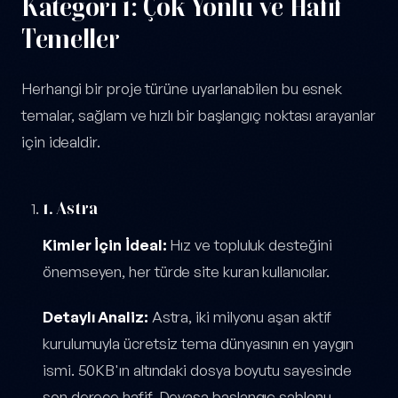
Kategori 1: Çok Yönlü ve Hafif
Temeller
Herhangi bir proje türüne uyarlanabilen bu esnek
temalar, sağlam ve hızlı bir başlangıç noktası arayanlar
için idealdir.
1. Astra
Kimler İçin İdeal:
Hız ve topluluk desteğini
önemseyen, her türde site kuran kullanıcılar.
Detaylı Analiz:
Astra, iki milyonu aşan aktif
kurulumuyla ücretsiz tema dünyasının en yaygın
ismi. 50KB'ın altındaki dosya boyutu sayesinde
son derece hafif. Devasa başlangıç şablonu