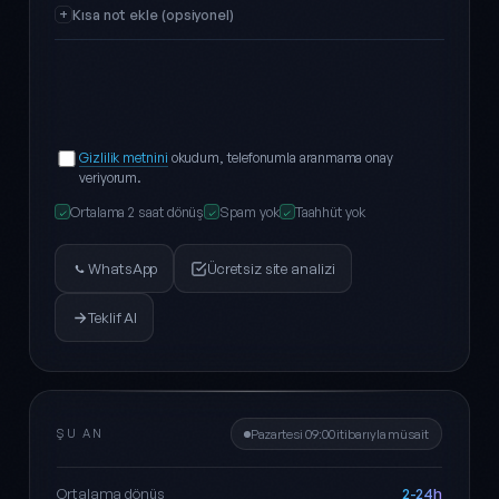
Kısa not ekle (opsiyonel)
Gizlilik metnini
okudum, telefonumla aranmama onay
veriyorum.
Ortalama 2 saat dönüş
Spam yok
Taahhüt yok
✓
✓
✓
WhatsApp
Ücretsiz site analizi
Teklif Al
ŞU AN
Pazartesi 09:00 itibarıyla müsait
2-24h
Ortalama dönüş