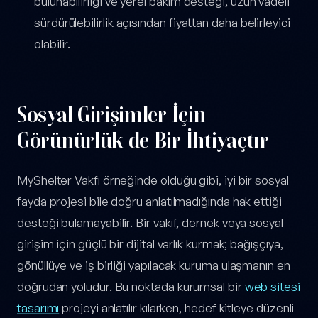
bulunabilirliği ve yerel bakım desteği, uzun vadeli
sürdürülebilirlik açısından fiyattan daha belirleyici
olabilir.
Sosyal Girişimler İçin
Görünürlük de Bir İhtiyaçtır
MyShelter Vakfı örneğinde olduğu gibi, iyi bir sosyal
fayda projesi bile doğru anlatılmadığında hak ettiği
desteği bulamayabilir. Bir vakıf, dernek veya sosyal
girişim için güçlü bir dijital varlık kurmak; bağışçıya,
gönüllüye ve iş birliği yapılacak kuruma ulaşmanın en
doğrudan yoludur. Bu noktada kurumsal bir
web sitesi
tasarımı
projeyi anlatılır kılarken, hedef kitleye düzenli