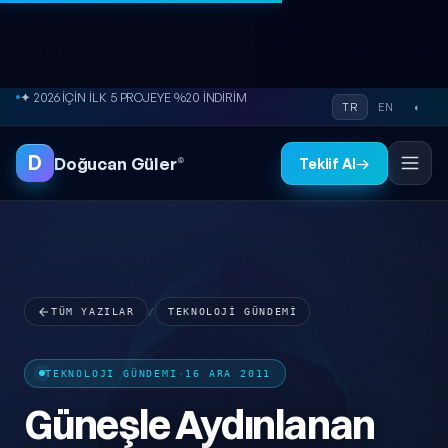
İçeriğe atla
● ÜCRETSİZ SİTE ANALİZİ
TR
EN
◐
D
Doğucan Güler
®
Teklif Al
→
TÜM YAZILAR
/
TEKNOLOJI GÜNDEMI
TEKNOLOJI GÜNDEMI
·
16 ARA 2011
Güneşle Aydınlanan