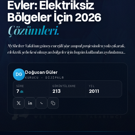
Evler: Elektriksiz
Bölgeler İçin 2026
Çözümleri.
MyShelter Vakfı'nın güneş enerjili şişe ampul projesinden yola çıkarak,
elektrik şebekesi olmayan bölgeler için bugün kullanılan aydınlatma
çözümlerini ve seçim kriterlerini anlatıyoruz.
Doğucan Güler
DG
KURUCU · DIJIPAL®
SÜRE
GÖRÜNTÜLENME
YIL
7
213
2011
dk