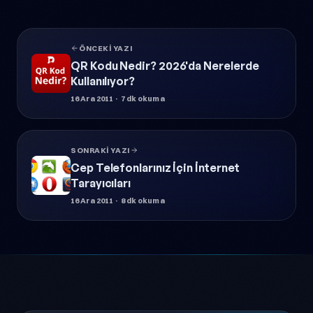
ÖNCEKI YAZI
QR Kodu Nedir? 2026'da Nerelerde
Kullanılıyor?
16 Ara 2011
· 7 dk okuma
SONRAKI YAZI
Cep Telefonlarınız İçin İnternet
Tarayıcıları
16 Ara 2011
· 8 dk okuma