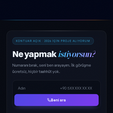
KONTUAR AÇIK · 2026 IÇIN PROJE ALIYORUM
Ne yapmak
istiyorsun?
Numaranı bırak, seni ben arayayım. İlk görüşme
ücretsiz, hiçbir taahhüt yok.
Ad Soyad
Telefon
Beni ara