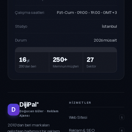
Pzt-Cum · 09:00 - 19:00 · GMT+3
Çalışma saatleri
İstanbul
Stüdyo
2026 müsait
Durum
16
250+
27
yıl
2010'dan beri
Memnun müşteri
Sektör
DijiPal
HIZMETLER
®
D
Doğucan Güler · Reklam
Ajansı
Web Sitesi
5
2010'dan beri markaları
Reklam & SEO
geliştiren bağımsız bir reklam
6