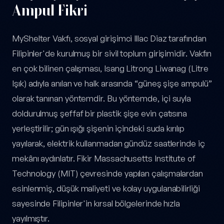
Ampul Fikri
MyShelter Vakfı, sosyal girişimci Illac Diaz tarafından
Filipinler'de kurulmuş bir sivil toplum girişimidir. Vakfın
en çok bilinen çalışması, Isang Litrong Liwanag (Litre
Işık) adıyla anılan ve halk arasında “güneş şişe ampulü”
olarak tanınan yöntemdir. Bu yöntemde, içi suyla
doldurulmuş şeffaf bir plastik şişe evin çatısına
yerleştirilir; gün ışığı şişenin içindeki suda kırılıp
yayılarak, elektrik kullanmadan gündüz saatlerinde iç
mekânı aydınlatır. Fikir Massachusetts Institute of
Technology (MIT) çevresinde yapılan çalışmalardan
esinlenmiş, düşük maliyeti ve kolay uygulanabilirliği
sayesinde Filipinler'in kırsal bölgelerinde hızla
yayılmıştır.