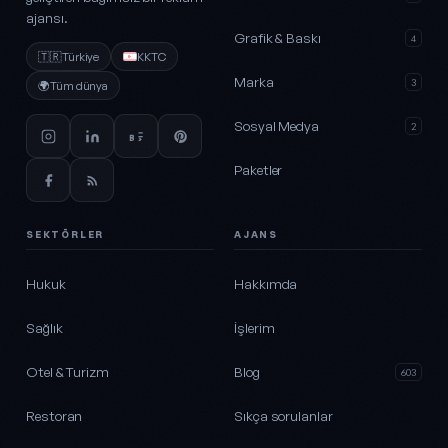
ajansı.
Grafik & Baskı
4
🇹🇷
Türkiye
KKTC
Marka
3
🌍
Tüm dünya
Sosyal Medya
2
Paketler
SEKTÖRLER
AJANS
Hukuk
Hakkımda
Sağlık
İşlerim
Otel & Turizm
Blog
603
Restoran
Sıkça sorulanlar