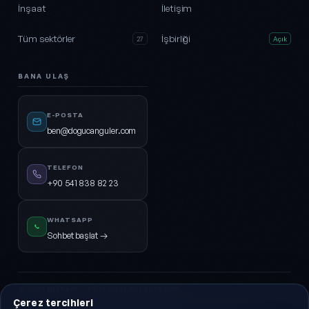
İnşaat
İletişim
Tüm sektörler
İşbirliği
27
Açık
BANA ULAŞ
E-POSTA
ben@dogucanguler.com
TELEFON
+90 541 838 82 23
WHATSAPP
Sohbet başlat →
© 2026
DijiPal®
· TÜM HAKLARI SAKLIDIR.
Çerez tercihleri