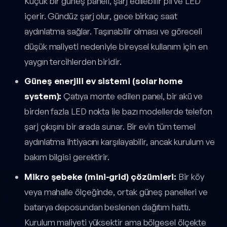
Küçük bir güneş paneli, şarj edilebilir pil ve LED
içerir. Gündüz şarj olur, gece birkaç saat
aydınlatma sağlar. Taşınabilir olması ve göreceli
düşük maliyeti nedeniyle bireysel kullanım için en
yaygın tercihlerden biridir.
Güneş enerjili ev sistemi (solar home
system):
Çatıya monte edilen panel, bir akü ve
birden fazla LED nokta ile bazı modellerde telefon
şarj çıkışını bir arada sunar. Bir evin tüm temel
aydınlatma ihtiyacını karşılayabilir, ancak kurulum ve
bakım bilgisi gerektirir.
Mikro şebeke (mini-grid) çözümleri:
Bir köy
veya mahalle ölçeğinde, ortak güneş panelleri ve
batarya deposundan beslenen dağıtım hattı.
Kurulum maliyeti yüksektir ama bölgesel ölçekte