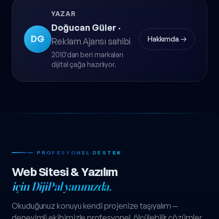
YAZAR
Doğucan Güler
·
DG
Hakkımda →
Reklam Ajansı sahibi
2010'dan beri markaları
dijital çağa hazırlıyor.
— PROFESYONEL DESTEK
Web Sitesi & Yazılım
için DijiPal yanınızda.
Okuduğunuz konuyu kendi projenize taşıyalım —
deneyimli ekibimizle profesyonel, ölçülebilir çözümler