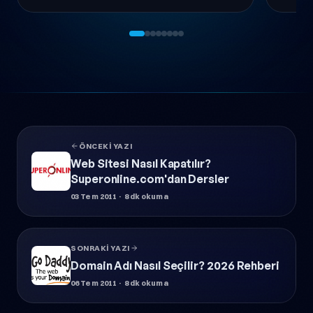
keşfet
ÖNCEKI YAZI
Web Sitesi Nasıl Kapatılır?
Superonline.com'dan Dersler
03 Tem 2011
· 8 dk okuma
SONRAKI YAZI
Domain Adı Nasıl Seçilir? 2026 Rehberi
06 Tem 2011
· 8 dk okuma