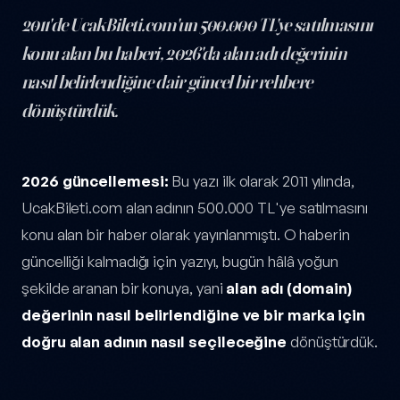
2011'de UcakBileti.com'un 500.000 TL'ye satılmasını
konu alan bu haberi, 2026'da alan adı değerinin
nasıl belirlendiğine dair güncel bir rehbere
dönüştürdük.
Alan Adı (Domain) Değeri Nasıl Belirlenir? 2026 Rehberi — yazı iç
2026 güncellemesi:
Bu yazı ilk olarak 2011 yılında,
UcakBileti.com alan adının 500.000 TL'ye satılmasını
konu alan bir haber olarak yayınlanmıştı. O haberin
güncelliği kalmadığı için yazıyı, bugün hâlâ yoğun
şekilde aranan bir konuya, yani
alan adı (domain)
değerinin nasıl belirlendiğine ve bir marka için
doğru alan adının nasıl seçileceğine
dönüştürdük.