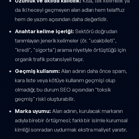
Uzunluk ve akılda kalıcılık:
Kısa, tek kelimelik ya
da iki heceyi geçmeyen alan adları hem telaffuz
hem de yazım açısından daha değerlidir.
Anahtar kelime içeriği:
Sektörü doğrudan
tanımlayan jenerik kelimeler (ör. "ucakbileti",
"kredi", "sigorta") arama niyetiyle örtüştüğü için
organik trafik potansiyeli taşır.
Geçmiş kullanım:
Alan adının daha önce spam,
kara liste veya kötüye kullanım geçmişi olup
olmadığı; bu durum SEO açısından "toksik
geçmiş" riski oluşturabilir.
Marka uyumu:
Alan adının, kurulacak markanın
adıyla birebir örtüşmesi; farklı bir isimle kurumsal
kimliği sonradan uydurmak ekstra maliyet yaratır.