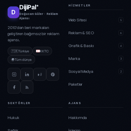
DijiPal
HIZMETLER
®
D
Doğucan Güler · Reklam
Ajansı
Web Sitesi
5
2010'dan beri markaları
Reklam & SEO
geliştiren bağımsız bir reklam
6
ajansı.
Grafik & Baskı
4
🇹🇷
Türkiye
KKTC
Marka
3
🌍
Tüm dünya
Sosyal Medya
2
Paketler
SEKTÖRLER
AJANS
Hukuk
Hakkımda
Sağlık
İşlerim