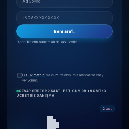
Telefon
Beni ara
Diğer ülkelerin numaraları da kabul edilir
Gizlilik metnini
okudum, telefonumla aranmama onay
veriyorum.
CEVAP SÜRESI: 2 SAAT
·
PZT-CUM 09-19 GMT+3
·
ÜCRETSIZ DANIŞMA
2 saat