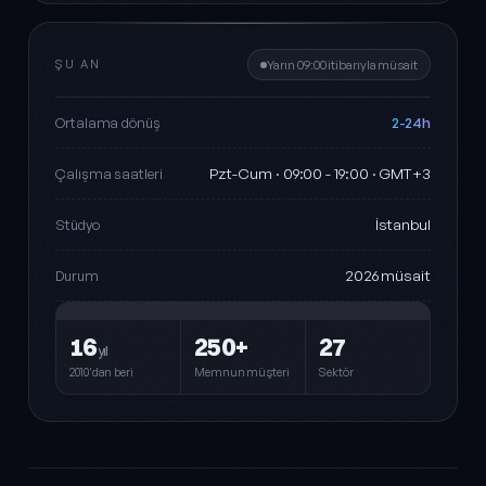
ŞU AN
Yarın 09:00 itibarıyla müsait
2-24h
Ortalama dönüş
Pzt-Cum · 09:00 - 19:00 · GMT+3
Çalışma saatleri
İstanbul
Stüdyo
2026 müsait
Durum
16
250+
27
yıl
2010'dan beri
Memnun müşteri
Sektör