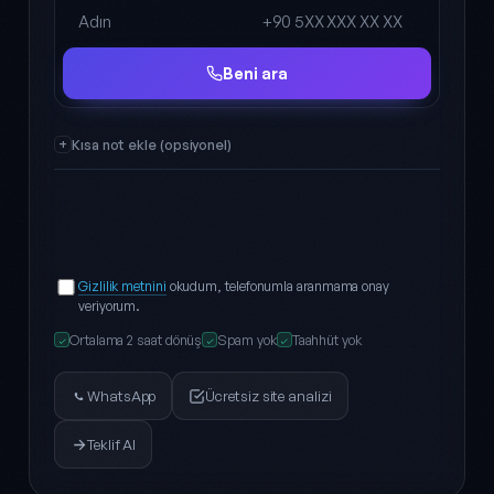
Ad Soyad
Telefon
Beni ara
Kısa not ekle (opsiyonel)
Gizlilik metnini
okudum, telefonumla aranmama onay
veriyorum.
Ortalama 2 saat dönüş
Spam yok
Taahhüt yok
✓
✓
✓
WhatsApp
Ücretsiz site analizi
Teklif Al