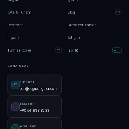
Otel & Turizm
Blog
603
Restoran
Sıkça sorulanlar
İnşaat
İletişim
Tüm sektörler
İşbirliği
27
Açık
BANA ULAŞ
E-POSTA
ben@dogucanguler.com
TELEFON
+90 541 838 82 23
WHATSAPP