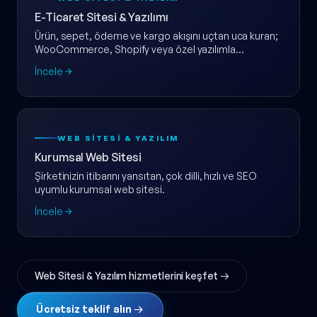
E-Ticaret Sitesi & Yazılımı
Ürün, sepet, ödeme ve kargo akışını uçtan uca kuran;
WooCommerce, Shopify veya özel yazılımla
ölçeklenebilir e-ticaret web sitesi.
İncele
WEB SITESI & YAZILIM
Kurumsal Web Sitesi
Şirketinizin itibarını yansıtan, çok dilli, hızlı ve SEO
uyumlu kurumsal web sitesi.
İncele
Web Sitesi & Yazılım hizmetlerini keşfet →
Ücretsiz teklif alın →