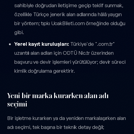
sahibiyle doğrudan iletişime geçip teklif sunmak,
özellikle Türkçe jenerik alan adlarında hâlâ yaygın
bir yöntem; tıpkı UcakBileti.com örneğinde olduğu
gibi.
Yerel kayıt kuruluşları:
Türkiye'de ".com.tr"
uzantılı alan adları için ODTÜ Nic.tr üzerinden
başvuru ve devir işlemleri yürütülüyor; devir süreci
kimlik doğrulama gerektirir.
Yeni bir marka kurarken alan adı
seçimi
Bir işletme kurarken ya da yeniden markalaşırken alan
adı seçimi, tek başına bir teknik detay değil;