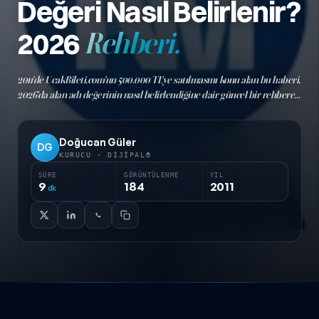
Değeri Nasıl Belirlenir?
2026
Rehberi.
2011'de UcakBileti.com'un 500.000 TL'ye satılmasını konu alan bu haberi,
2026'da alan adı değerinin nasıl belirlendiğine dair güncel bir rehbere
dönüştürdük.
Doğucan Güler
DG
KURUCU · DIJIPAL®
SÜRE
GÖRÜNTÜLENME
YIL
9
184
2011
dk