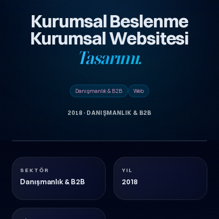
Kurumsal Beslenme
Kurumsal Websitesi
Tasarımı.
Danışmanlık & B2B
Web
2018
·
DANIŞMANLIK & B2B
1
KURUMSAL-BESLENME-KURUMSAL-WEBSITESI-
görsel
TASARIMI
Danışmanlık & B2B
2018
SEKTÖR
YIL
Danışmanlık & B2B
2018