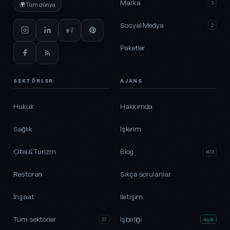
Marka
3
🌍
Tüm dünya
Sosyal Medya
2
Paketler
SEKTÖRLER
AJANS
Hukuk
Hakkımda
Sağlık
İşlerim
Otel & Turizm
Blog
603
Restoran
Sıkça sorulanlar
İnşaat
İletişim
Tüm sektörler
İşbirliği
27
Açık