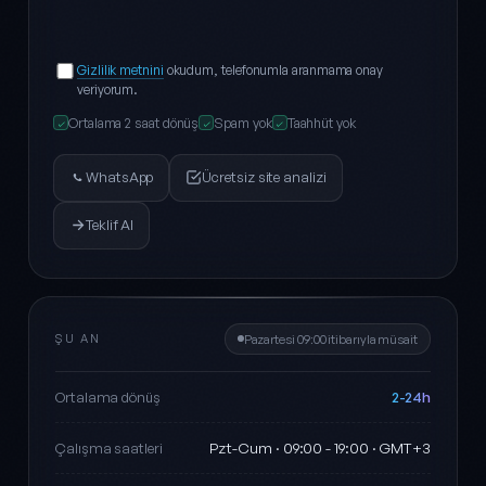
Gizlilik metnini
okudum, telefonumla aranmama onay
veriyorum.
Ortalama 2 saat dönüş
Spam yok
Taahhüt yok
✓
✓
✓
WhatsApp
Ücretsiz site analizi
Teklif Al
ŞU AN
Pazartesi 09:00 itibarıyla müsait
2-24h
Ortalama dönüş
Pzt-Cum · 09:00 - 19:00 · GMT+3
Çalışma saatleri