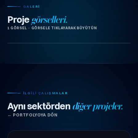
— GALERI
Proje
görselleri.
1 GÖRSEL · GÖRSELE TIKLAYARAK BÜYÜTÜN
— İLGILI ÇALIŞMALAR
Aynı sektörden
diğer projeler.
← PORTFOLYOYA DÖN