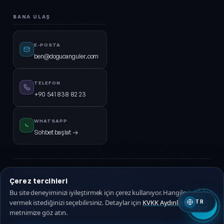
BANA ULAŞ
E-POSTA
ben@dogucanguler.com
TELEFON
+90 541 838 82 23
WHATSAPP
Sohbet başlat →
© 2026
DijiPal®
· TÜM HAKLARI SAKLIDIR.
Çerez tercihleri
KVKK Aydınlatma
Gizlilik Politikası
Hizmet Sözleşmesi
Çerez Politikası
Bu site deneyiminizi iyileştirmek için çerez kullanıyor. Hangilerine izin
vermek istediğinizi seçebilirsiniz. Detaylar için
KVKK Aydınlatma
TR
🇹🇷 Türkçe
🇬🇧 EN
metnimize göz atın.