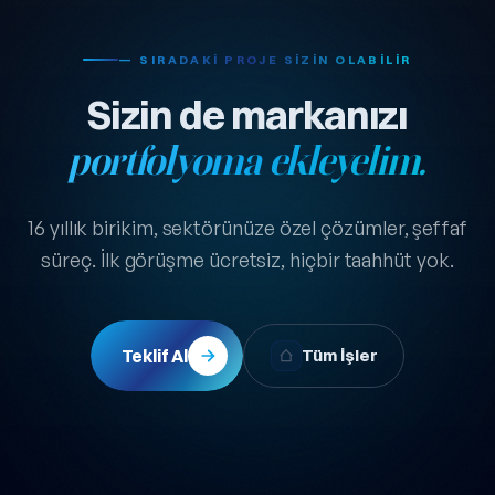
— SIRADAKI PROJE SIZIN OLABILIR
Sizin de markanızı
portfolyoma ekleyelim.
16 yıllık birikim, sektörünüze özel çözümler, şeffaf
süreç. İlk görüşme ücretsiz, hiçbir taahhüt yok.
Teklif Al
Tüm İşler