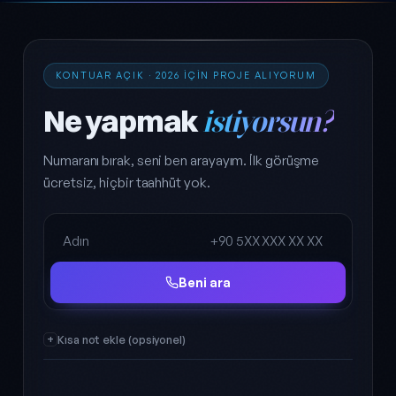
KONTUAR AÇIK · 2026 IÇIN PROJE ALIYORUM
Ne yapmak
istiyorsun?
Numaranı bırak, seni ben arayayım. İlk görüşme
ücretsiz, hiçbir taahhüt yok.
Ad Soyad
Telefon
Beni ara
Kısa not ekle (opsiyonel)