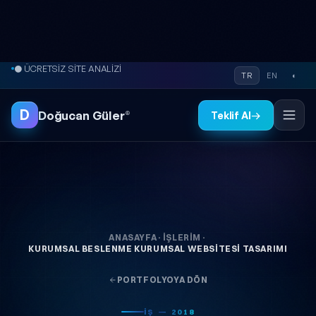
İçeriğe atla
● ÜCRETSİZ SİTE ANALİZİ
TR
EN
◐
D
Doğucan Güler
®
Teklif Al
→
ANASAYFA
·
İŞLERIM
·
KURUMSAL BESLENME KURUMSAL WEBSITESI TASARIMI
PORTFOLYOYA DÖN
İŞ — 2018