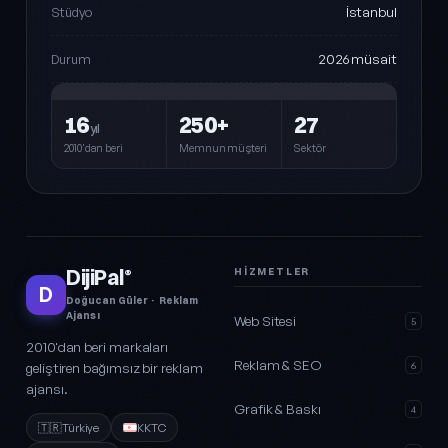
İstanbul
Stüdyo
2026 müsait
Durum
16
250+
27
yıl
2010'dan beri
Memnun müşteri
Sektör
DijiPal
HIZMETLER
®
D
Doğucan Güler · Reklam
Ajansı
Web Sitesi
5
2010'dan beri markaları
Reklam & SEO
geliştiren bağımsız bir reklam
6
ajansı.
Grafik & Baskı
4
🇹🇷
Türkiye
KKTC