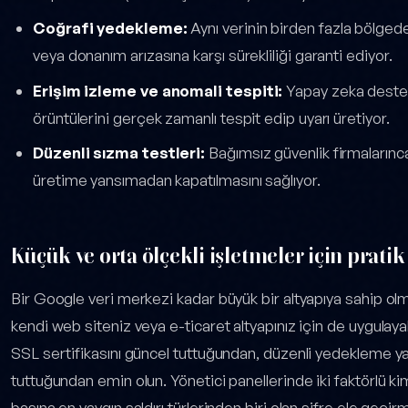
Coğrafi yedekleme:
Aynı verinin birden fazla bölged
veya donanım arızasına karşı sürekliliği garanti ediyor.
Erişim izleme ve anomali tespiti:
Yapay zeka destekl
örüntülerini gerçek zamanlı tespit edip uyarı üretiyor.
Düzenli sızma testleri:
Bağımsız güvenlik firmalarınca 
üretime yansımadan kapatılmasını sağlıyor.
Küçük ve orta ölçekli işletmeler için prati
Bir Google veri merkezi kadar büyük bir altyapıya sahip olm
kendi web siteniz veya e-ticaret altyapınız için de uygulayabi
SSL sertifikasını güncel tuttuğundan, düzenli yedekleme yap
tuttuğundan emin olun. Yönetici panellerinde iki faktörlü k
başına en yaygın saldırı türlerinden biri olan şifre ele geçir