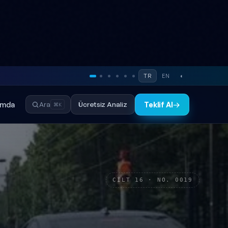
TR
EN
◐
ımda
Ücretsiz Analiz
Ara
Teklif Al
→
⌘K
CİLT 16 · NO. 0019