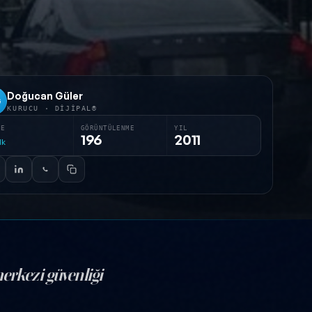
Doğucan Güler
G
KURUCU · DIJIPAL®
RE
GÖRÜNTÜLENME
YIL
196
2011
dk
merkezi güvenliği