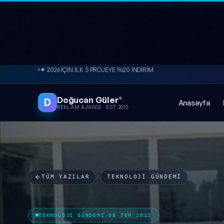
✦ 2026 İÇİN İLK 5 PROJEYE %20 İNDİRİM
İçeriğe atla
● ÜCRETSİZ SİTE ANALİZİ
Doğucan Güler
®
D
Anasayfa
REKLAM AJANSI · EST. 2010
TÜM YAZILAR
/
TEKNOLOJI GÜNDEMI
TEKNOLOJI GÜNDEMI
·
08 TEM 2011