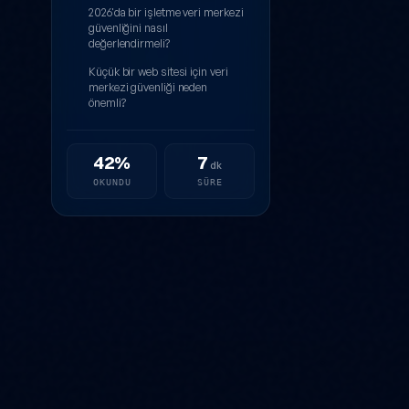
2026'da bir işletme veri merkezi
güvenliğini nasıl
değerlendirmeli?
Küçük bir web sitesi için veri
merkezi güvenliği neden
önemli?
42%
7
dk
OKUNDU
SÜRE