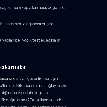
e eş zamanlı kopyalanması, doğal afet
i sistemler, olağandışı erişim
yapılan periyodik testler, açıkların
k çıkarımlar
asanız da, aynı güvenlik mantığını
lirsiniz. Site barındırma sağlayıcınızın
tığından ve erişim loglarını
imlik doğrulama (2FA) kullanmak, tek
meye karşı en etkili önlemlerden biridir.