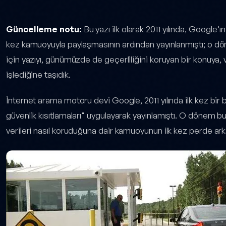
üvenliği: Google'dan 2026'ya Neler Değişti — yazı içeriği
Güncelleme notu:
Bu yazı ilk olarak 2011 yılında, Google'ın
kez kamuoyuyla paylaşmasının ardından yayınlanmıştı; o döne
için yazıyı, günümüzde de geçerliliğini koruyan bir konuya, 
işlediğine taşıdık.
İnternet arama motoru devi Google, 2011 yılında ilk kez bir b
güvenlik kısıtlamaları" uygulayarak yayınlamıştı. O dönem bu 
verileri nasıl koruduğuna dair kamuoyunun ilk kez perde ar