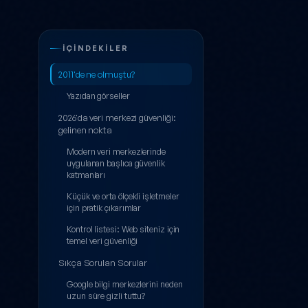
Veri Merkezi G
İÇINDEKILER
2011'de ne olmuştu?
Yazıdan görseller
2026'da veri merkezi güvenliği:
gelinen nokta
Modern veri merkezlerinde
uygulanan başlıca güvenlik
katmanları
Küçük ve orta ölçekli işletmeler
için pratik çıkarımlar
Kontrol listesi: Web siteniz için
temel veri güvenliği
Sıkça Sorulan Sorular
Google bilgi merkezlerini neden
uzun süre gizli tuttu?