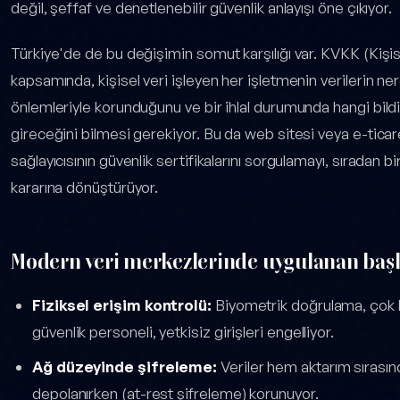
değil, şeffaf ve denetlenebilir güvenlik anlayışı öne çıkıyor.
Türkiye'de de bu değişimin somut karşılığı var. KVKK (Kişi
kapsamında, kişisel veri işleyen her işletmenin verilerin nere
önlemleriyle korunduğunu ve bir ihlal durumunda hangi bild
gireceğini bilmesi gerekiyor. Bu da web sitesi veya e-ticar
sağlayıcısının güvenlik sertifikalarını sorgulamayı, sıradan b
kararına dönüştürüyor.
Modern veri merkezlerinde uygulanan başl
Fiziksel erişim kontrolü:
Biyometrik doğrulama, çok k
güvenlik personeli, yetkisiz girişleri engelliyor.
Ağ düzeyinde şifreleme:
Veriler hem aktarım sırası
depolanırken (at-rest şifreleme) korunuyor.