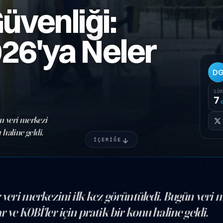
üvenliği:
26'ya Neler
D
SÜ
7
ün veri merkezi
 haline geldi.
İÇERİĞE
r veri merkezini ilk kez görüntüledi. Bugün veri 
 ve KOBİ'ler için pratik bir konu haline geldi.