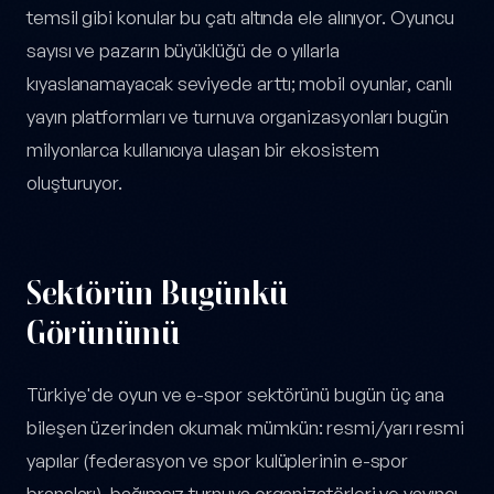
temsil gibi konular bu çatı altında ele alınıyor. Oyuncu
sayısı ve pazarın büyüklüğü de o yıllarla
kıyaslanamayacak seviyede arttı; mobil oyunlar, canlı
yayın platformları ve turnuva organizasyonları bugün
milyonlarca kullanıcıya ulaşan bir ekosistem
oluşturuyor.
Sektörün Bugünkü
Görünümü
Türkiye'de oyun ve e-spor sektörünü bugün üç ana
bileşen üzerinden okumak mümkün: resmi/yarı resmi
yapılar (federasyon ve spor kulüplerinin e-spor
branşları), bağımsız turnuva organizatörleri ve yayıncı