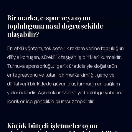
Bir marka, e-spor veya oyun
topluluğuna nasıl doğru şekilde
ulaşabilir?
En etkili yöntem, tek seferlik reklam yerine topluluğun
diliyle konuşan, süreklilik taşıyan iş birlikleri kurmaktır.
Turnuva sponsorluğu, içerik üreticisiyle doğal ürün
entegrasyonu ve tutarlı bir marka kimliği, genç ve
dijital yerli bir kitlede güven oluşturmanın en sağlam
yollarındandır. Aşırı reklamvari veya topluluğa yabancı
içerikler ise genellikle olumsuz tepki alır.
Küçük bütçeli işletmeler oyun