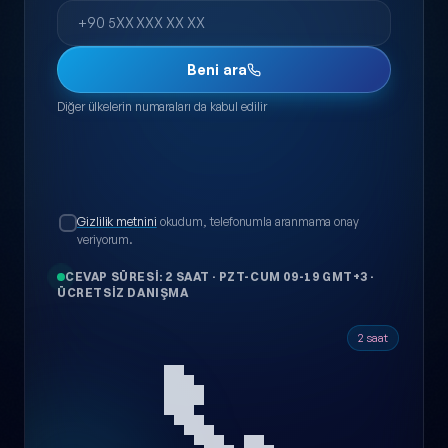
Telefon
Beni ara
Diğer ülkelerin numaraları da kabul edilir
Gizlilik metnini
okudum, telefonumla aranmama onay
veriyorum.
CEVAP SÜRESI: 2 SAAT
·
PZT-CUM 09-19 GMT+3
·
ÜCRETSIZ DANIŞMA
📞
2 saat