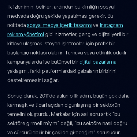
ilk izlenimini belirler; ardından bu kimliğin sosyal
medyada doğru şekilde yaşatılması gerekir. Bu
noktada
sosyal medya içerik tasarımı
ve
Instagram
reklam yönetimi
gibi hizmetler, genç ve dijital yerli bir
kitleye ulaşmak isteyen işletmeler için pratik bir
başlangıç noktası olabilir. Turnuva veya etkinlik odaklı
kampanyalarda ise bütünsel bir
dijital pazarlama
yaklaşımı, farklı platformlardaki çabaların birbirini
desteklemesini sağlar.
Sonuç olarak, 2011'de atılan o ilk adım, bugün çok daha
karmaşık ve ticari açıdan olgunlaşmış bir sektörün
temelini oluşturdu. Markalar için asıl soru artık "bu
sektöre girmeli miyim" değil, "bu sektöre nasıl doğru
ve sürdürülebilir bir şekilde gireceğim" sorusudur.