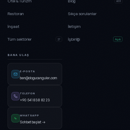
Otel & Turizm
Blog
603
Restoran
Sıkça sorulanlar
İnşaat
İletişim
Tüm sektörler
İşbirliği
27
Açık
BANA ULAŞ
E-POSTA
ben@dogucanguler.com
TELEFON
+90 541 838 82 23
WHATSAPP
Sohbet başlat →