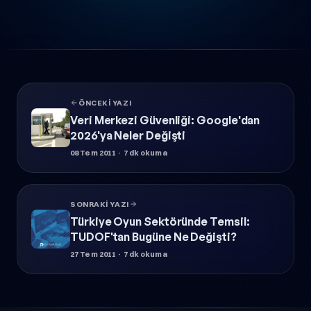
ÖNCEKI YAZI
Veri Merkezi Güvenliği: Google'dan
2026'ya Neler Değişti
08 Tem 2011
· 7 dk okuma
SONRAKI YAZI
Türkiye Oyun Sektöründe Temsil:
TUDOF'tan Bugüne Ne Değişti?
27 Tem 2011
· 7 dk okuma