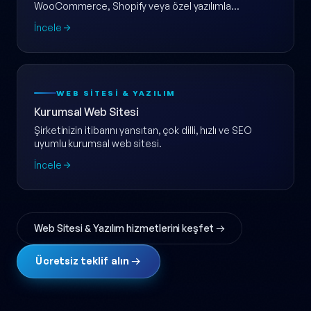
WooCommerce, Shopify veya özel yazılımla
ölçeklenebilir e-ticaret web sitesi.
İncele
WEB SITESI & YAZILIM
Kurumsal Web Sitesi
Şirketinizin itibarını yansıtan, çok dilli, hızlı ve SEO
uyumlu kurumsal web sitesi.
İncele
Web Sitesi & Yazılım hizmetlerini keşfet →
Ücretsiz teklif alın →