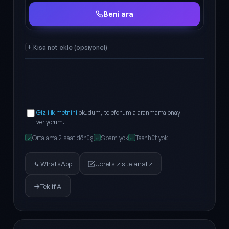
Ad Soyad
Telefon
Beni ara
Kısa not ekle (opsiyonel)
Gizlilik metnini
okudum, telefonumla aranmama onay
veriyorum.
Ortalama 2 saat dönüş
Spam yok
Taahhüt yok
✓
✓
✓
WhatsApp
Ücretsiz site analizi
Teklif Al