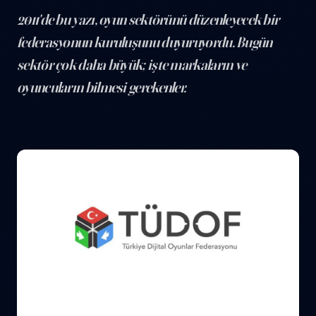
2011'de bu yazı, oyun sektörünü düzenleyecek bir
federasyonun kuruluşunu duyuruyordu. Bugün
sektör çok daha büyük; işte markaların ve
oyuncuların bilmesi gerekenler.
Türkiye'de Dijital Oyun ve E-Spor Sektörü Bugün Nasıl İşliyor? — y