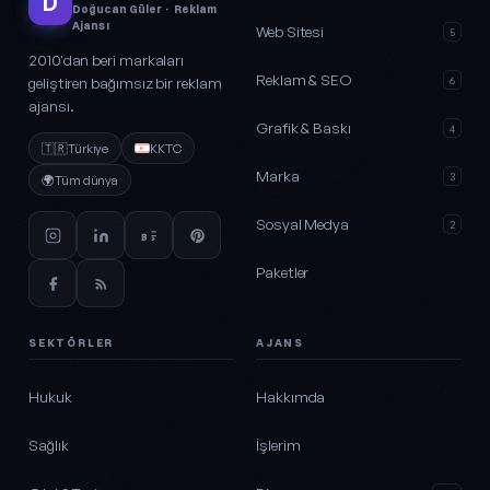
D
Doğucan Güler · Reklam
Ajansı
Web Sitesi
5
2010'dan beri markaları
Reklam & SEO
geliştiren bağımsız bir reklam
6
ajansı.
Grafik & Baskı
4
🇹🇷
Türkiye
KKTC
Marka
3
🌍
Tüm dünya
Sosyal Medya
2
Paketler
SEKTÖRLER
AJANS
Hukuk
Hakkımda
Sağlık
İşlerim