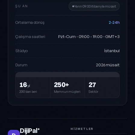
ŞU AN
Yarın 09:00 itibarıyla müsait
2-24h
Ortalama dönüş
Pzt-Cum · 09:00 - 19:00 · GMT+3
Çalışma saatleri
İstanbul
Stüdyo
2026 müsait
Durum
16
250+
27
yıl
2010'dan beri
Memnun müşteri
Sektör
DijiPal
HIZMETLER
®