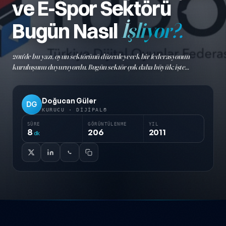
ve E-Spor Sektörü
Bugün Nasıl
İşliyor?.
2011'de bu yazı, oyun sektörünü düzenleyecek bir federasyonun
kuruluşunu duyuruyordu. Bugün sektör çok daha büyük; işte
markaların ve oyuncuların bilmesi gerekenler.
Doğucan Güler
DG
KURUCU · DIJIPAL®
SÜRE
GÖRÜNTÜLENME
YIL
8
206
2011
dk