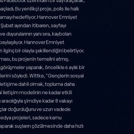
ormu Facebook üzerinden bir sayfa açarak,
ladı. Bu yenilikçi proje, polis ile halk
ağlamayı hedefliyor. Hannover Emniyet
 Şubat ayından itibaren, sayfayı
ve duyurularının yanı sıra, kaybolan
 de paylaşılıyor. Hannover Emniyet
ginç bir olayla şekillendiğini belirtiyor.
ası, bu projenin temelini atmış.
 görüşmeler yaparak, öncelikle 6 aylık bir
rini söyledi. Wittke, "Gençlerin sosyal
iletişime dahil olmak, topluma daha
l iletişim modelinin ne kadar etkili
racılığıyla şimdiye kadar 8 vakayı
sonuçlar doğurduğunu ve uzun vadede
 medya projeleri, sadece kamu
 yaparak suçların çözülmesinde daha hızlı