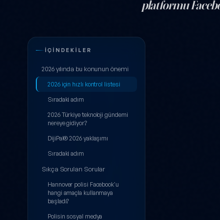
platformu Facebo
Polis Facebook
İÇINDEKILER
2026 yılında bu konunun önemi
2026 için hızlı kontrol listesi
Sıradaki adım
2026 Türkiye teknoloji gündemi
nereye gidiyor?
DijiPal® 2026 yaklaşımı
Sıradaki adım
Sıkça Sorulan Sorular
Hannover polisi Facebook'u
hangi amaçla kullanmaya
başladı?
Polisin sosyal medya