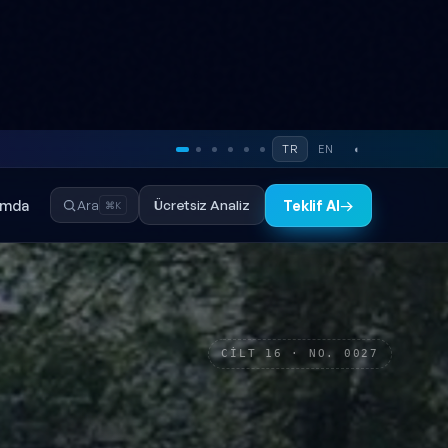
TR
EN
◐
ımda
Ücretsiz Analiz
Ara
Teklif Al
→
⌘K
CİLT 16 · NO. 0027