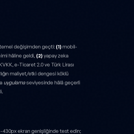
ç temel değişimden geçti:
(1)
mobil-
içimi hâline geldi,
(2)
yapay zeka
KVKK, e-Ticaret 2.0 ve Türk Lirası
arlığın maliyet/etki dengesi köklü
da
uygulama
seviyesinde hâlâ geçerli
i.
-430px ekran genişliğinde test edin;