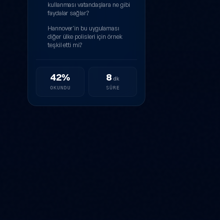
kullanması vatandaşlara ne gibi
faydalar sağlar?
Hannover'in bu uygulaması
diğer ülke polisleri için örnek
teşkil etti mi?
42%
8
dk
OKUNDU
SÜRE