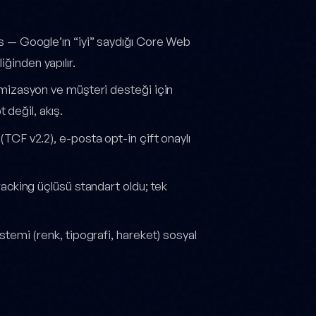
s — Google’ın “iyi” saydığı Core Web
iğinden yapılır.
imizasyon ve müşteri desteği için
 değil, akış.
CF v2.2), e-posta opt-in çift onaylı
acking üçlüsü standart oldu; tek
temi (renk, tipografi, hareket) sosyal