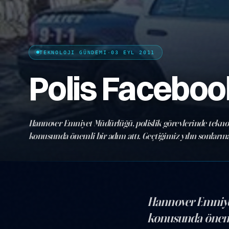
TEKNOLOJI GÜNDEMI
·
03 EYL 2011
Polis Faceboo
Hannover Emniyet Müdürlüğü, polislik görevlerinde tekno
konusunda önemli bir adım attı. Geçtiğimiz yılın sonlarına
paylaşım platformu Facebook üzerinden bir sayfa açarak, p
vakalarının…
Hannover Emniyet
konusunda önemli 