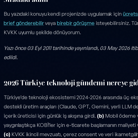
Bu yazıdaki konuyu kendi projenizde uygulamak için
ücretsi
brief gönderebilir
veya
birebir görüşme
isteyebilirsiniz. T
KVKK uyumlu şekilde dönüyorum.
Yazı önce 03 Eyl 2011 tarihinde yayınlandı, 03 May 2026 itib
edildi.
2026 Türkiye teknoloji gündemi nereye gi
Türkiye’de teknoloji ekosistemi 2024-2026 arasında üç e
destekli üretim araçları (Claude, GPT, Gemini, yerli LLM d
içerik üreticisi için günlük iş akışına girdi.
(b)
Mobil ödeme ve
yaygınlaştıkça KOBİ’ler için e-ticarete başlamanın maliyeti 
(c)
KVKK ikincil mevzuatı, çerez consent ve veri ikametgâhı ku