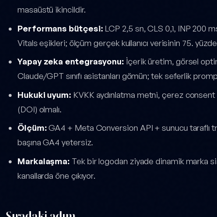
masaüstü ikincildir.
Performans bütçesi:
LCP 2,5 sn, CLS 0,1, INP 200 m
Vitals eşikleri; ölçüm gerçek kullanıcı verisinin 75. yüzdel
Yapay zeka entegrasyonu:
İçerik üretim, görsel opt
Claude/GPT sınıfı asistanları gömün; tek seferlik prompt
Hukuki uyum:
KVKK aydınlatma metni, çerez consent (T
(DOI) olmalı.
Ölçüm:
GA4 + Meta Conversion API + sunucu taraflı tr
başına GA4 yetersiz.
Markalaşma:
Tek bir logodan ziyade dinamik marka sis
kanallarda öne çıkıyor.
Sıradaki adım