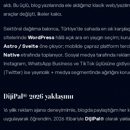
aldı. Bu üçlü, blog yazılarında ele aldığımız klasik web/yazıl
araçlar değişti, ilkeler kalıcı.
Sektörel dağılıma bakınca, Türkiye’de sahada en sık karşılaş
sitelerinde
WordPress
hâlâ açık ara en yaygın seçim; kur
Astro / Svelte
öne çıkıyor; mobilde çapraz platform tercihl
Native
etrafında toplanıyor. Sosyal medya tarafında rekla
Instagram, WhatsApp Business ve TikTok üçlüsüne gidiyo
(Twitter) ise yayıncılık + medya segmentinde ağırlığını koru
DijiPal® 2026 yaklaşımı
16 yıllık reklam ajansı deneyimimle, blogda paylaştığım he
uygulayarak öğrendim. 2026 itibariyle
DijiPal®
olarak yakla