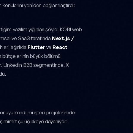
ım konularını yeniden bağlamlaştırdı:
tığım yazılım yığınları şöyle: KOBİ web
umsal ve SaaS tarafında
Next.js /
eri ağırlıkla
Flutter
ve
React
m bütçelerinin büyük bölümü
r. LinkedIn B2B segmentinde, X
du.
r konuyu kendi müşteri projelerimde
şımımız şu üç ilkeye dayanıyor: