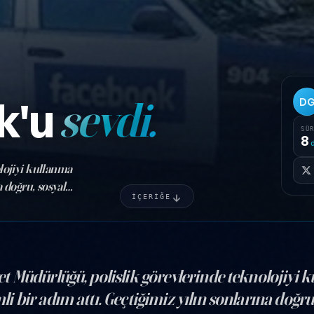
k'u
sevdi.
D
SÜ
8
lojiyi kullanma
 doğru, sosyal
İÇERİĞE
olislik
 Müdürlüğü, polislik görevlerinde teknolojiyi 
bir adım attı. Geçtiğimiz yılın sonlarına doğru