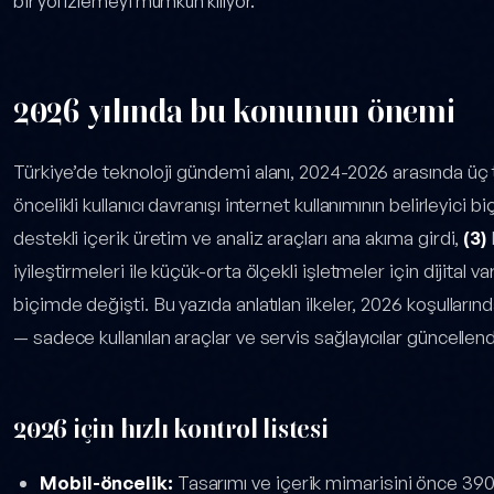
bir yol izlemeyi mümkün kılıyor.
2026 yılında bu konunun önemi
Türkiye’de teknoloji gündemi alanı, 2024-2026 arasında ü
öncelikli kullanıcı davranışı internet kullanımının belirleyici b
destekli içerik üretim ve analiz araçları ana akıma girdi,
(3)
iyileştirmeleri ile küçük-orta ölçekli işletmeler için dijital v
biçimde değişti. Bu yazıda anlatılan ilkeler, 2026 koşulların
— sadece kullanılan araçlar ve servis sağlayıcılar güncellend
2026 için hızlı kontrol listesi
Mobil-öncelik:
Tasarımı ve içerik mimarisini önce 390