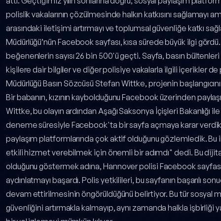
attı. Geçtiğimiz yılın sonlarına doğru, sosyal paylaşım platf
polislik vakalarının çözülmesinde halkın katkısını sağlamayı amaç
arasındaki iletişimi artırmayı ve toplumsal güvenliğe katkı s
Müdürlüğü’nün Facebook sayfası, kısa sürede büyük ilgi gördü.
beğenenlerin sayısı 26 bin 500'ü geçti. Sayfa, basın bültenleri 
kişilere dair bilgiler ve diğer polisiye vakalarla ilgili içerikler
Müdürlüğü Basın Sözcüsü Stefan Wittke, projenin başlangıcının il
Bir babanın, kızının kaybolduğunu Facebook üzerinden paylaşm
Wittke, bu olayın ardından Aşağı Saksonya İçişleri Bakanlığı ile
deneme süresiyle Facebook'ta bir sayfa açmaya karar verdikle
paylaşım platformlarında çok aktif olduğunu gözlemledik. Bu 
etkili hizmet verebilmek için önemli bir adımdı" dedi. Bu dijita
olduğunu göstermek adına, Hannover polisi Facebook sayfası a
aydınlatmayı başardı. Polis yetkilileri, bu sayfanın başarılı 
devam ettirilmesinin öngörüldüğünü belirtiyor. Bu tür sosyal
güvenliğini artırmakla kalmayıp, aynı zamanda halkla işbirliği