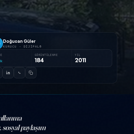
Doğucan Güler
G
KURUCU · DIJIPAL®
RE
GÖRÜNTÜLENME
YIL
184
2011
dk
kullanma
, sosyal paylaşım