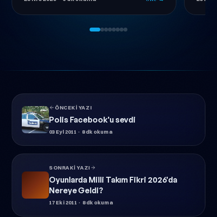
nasıl seçeceğinizi öğrenin.
uyumlu
keşfet
ÖNCEKI YAZI
Polis Facebook'u sevdi
03 Eyl 2011
· 8 dk okuma
SONRAKI YAZI
Oyunlarda Milli Takım Fikri 2026'da
Nereye Geldi?
17 Eki 2011
· 8 dk okuma