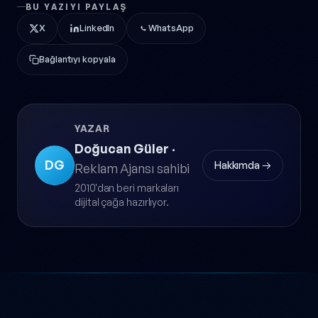
BU YAZIYI PAYLAŞ
X
LinkedIn
WhatsApp
Bağlantıyı kopyala
YAZAR
Doğucan Güler
·
DG
Hakkımda →
Reklam Ajansı sahibi
2010'dan beri markaları
dijital çağa hazırlıyor.