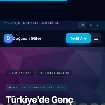
İçeriğe atla
● ÜCRETSİZ SİTE ANALİZİ
TR
EN
◐
D
Doğucan Güler
®
Teklif Al
→
TÜM YAZILAR
/
TEKNOLOJI GÜNDEMI
TEKNOLOJI GÜNDEMI
·
02 EKI 2011
Türkiye'de Genç