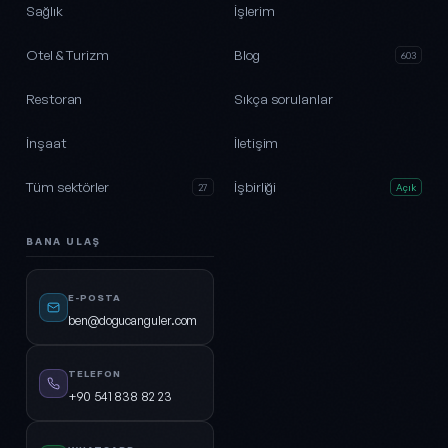
Sağlık
İşlerim
Otel & Turizm
Blog
603
Restoran
Sıkça sorulanlar
İnşaat
İletişim
Tüm sektörler
İşbirliği
27
Açık
BANA ULAŞ
E-POSTA
ben@dogucanguler.com
TELEFON
+90 541 838 82 23