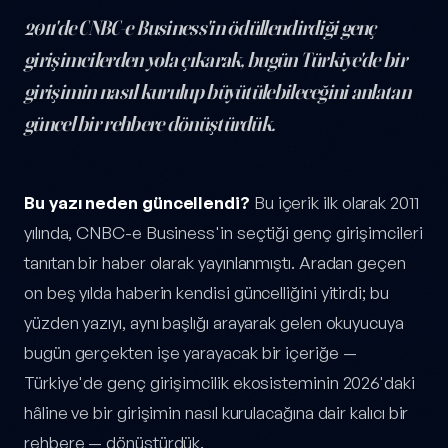
2011'de CNBC-e Business'in ödüllendirdiği genç
girişimcilerden yola çıkarak, bugün Türkiye'de bir
girişimin nasıl kurulup büyütülebileceğini anlatan
güncel bir rehbere dönüştürdük.
Türkiye'de Genç Girişimcilik: 2026'da Nereden Başlanır? — yazı iç
Bu yazı neden güncellendi?
Bu içerik ilk olarak 2011
yılında, CNBC-e Business'in seçtiği genç girişimcileri
tanıtan bir haber olarak yayınlanmıştı. Aradan geçen
on beş yılda haberin kendisi güncelliğini yitirdi; bu
yüzden yazıyı, aynı başlığı arayarak gelen okuyucuya
bugün gerçekten işe yarayacak bir içeriğe —
Türkiye'de genç girişimcilik ekosisteminin 2026'daki
hâline ve bir girişimin nasıl kurulacağına dair kalıcı bir
rehbere — dönüştürdük.