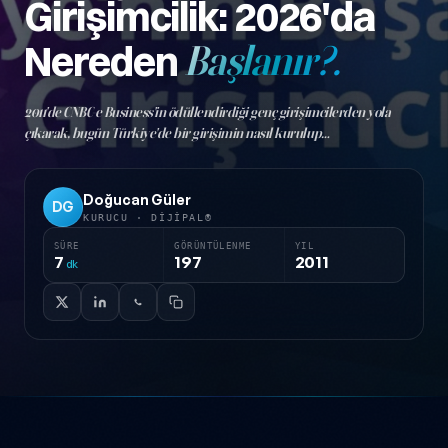
Girişimcilik: 2026'da
Nereden
Başlanır?.
2011'de CNBC-e Business'in ödüllendirdiği genç girişimcilerden yola
çıkarak, bugün Türkiye'de bir girişimin nasıl kurulup
büyütülebileceğini anlatan güncel bir rehbere dönüştürdük.
Doğucan Güler
DG
KURUCU · DIJIPAL®
SÜRE
GÖRÜNTÜLENME
YIL
7
197
2011
dk