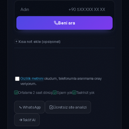
Ad Soyad
Telefon
Beni ara
Kısa not ekle (opsiyonel)
Gizlilik metnini
okudum, telefonumla aranmama onay
veriyorum.
Ortalama 2 saat dönüş
Spam yok
Taahhüt yok
✓
✓
✓
WhatsApp
Ücretsiz site analizi
Teklif Al