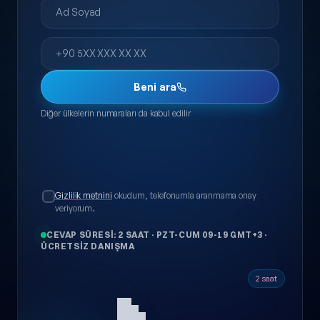
Telefon
Beni ara
Diğer ülkelerin numaraları da kabul edilir
Gizlilik metnini
okudum, telefonumla aranmama onay
veriyorum.
CEVAP SÜRESI: 2 SAAT
·
PZT-CUM 09-19 GMT+3
·
ÜCRETSIZ DANIŞMA
2 saat