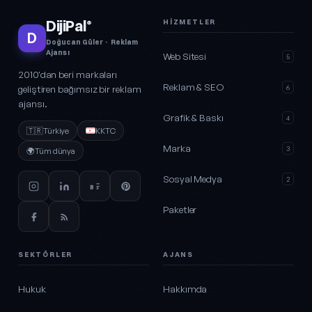
DijiPal
HIZMETLER
®
D
Doğucan Güler · Reklam
Ajansı
Web Sitesi
5
2010'dan beri markaları
Reklam & SEO
geliştiren bağımsız bir reklam
6
ajansı.
Grafik & Baskı
4
🇹🇷
Türkiye
KKTC
Marka
3
🌍
Tüm dünya
Sosyal Medya
2
Paketler
SEKTÖRLER
AJANS
Hukuk
Hakkımda