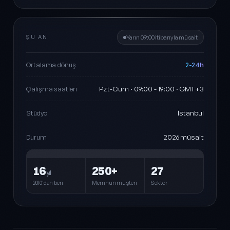
ŞU AN
Yarın 09:00 itibarıyla müsait
2-24h
Ortalama dönüş
Pzt-Cum · 09:00 - 19:00 · GMT+3
Çalışma saatleri
İstanbul
Stüdyo
2026 müsait
Durum
16
250+
27
yıl
2010'dan beri
Memnun müşteri
Sektör